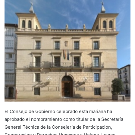
d
a
n
e
m
a
i
l
El Consejo de Gobierno celebrado esta mañana ha
aprobado el nombramiento como titular de la Secretaría
General Técnica de la Consejería de Participación,
Cooperación y Derechos Humanos a Helena Juanes