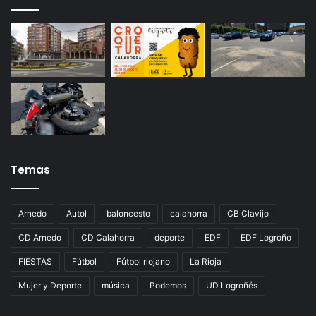
Temas
Arnedo
Autol
baloncesto
calahorra
CB Clavijo
CD Arnedo
CD Calahorra
deporte
EDF
EDF Logroño
FIESTAS
Fútbol
Fútbol riojano
La Rioja
Mujer y Deporte
música
Podemos
UD Logroñés