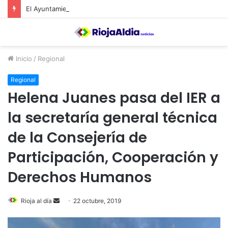
El Ayuntamiento de Calahorra convoca subvenciones para la adquisión de medidores de CO2
Inicio
/
Regional
Regional
Helena Juanes pasa del IER a
la secretaría general técnica
de la Consejería de
Participación, Cooperación y
Derechos Humanos
Rioja al día
S
22 octubre, 2019
e
n