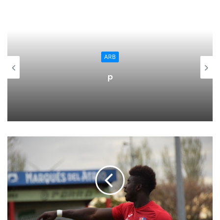
‘MicroWine’ del Instituto de Ciencias de la Vid y del Vino, la
tesis se ha desarrollado en el marco del programa de
Doctorado Ciencias Biomédicas y Biotecnológicas del
Departamento de Agricultura y Alimentación de la
Universidad de La Rioja; y con un contrato del Ministerio
ARB
de Economía y Empresa (MINECO).
p
VINOS CON MENOR GRADO ALCOHÓLICO
La obtención de vinos con menor contenido alcohólico es
una demanda creciente del mercado, tanto por
consideraciones de salud y seguridad vial, como por las
políticas de impuestos sobre bebidas alcohólicas de
algunos países importadores.
Esta tendencia choca con el progresivo aumento de grado
de los caldos que se está produciendo en los países de
clima cálido (derivado del mayor contenido en azúcares de
las uvas en el momento de la vendimia).