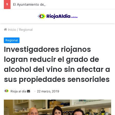
El Ayuntamiento de Calahorra convoca subvenciones para la adquisión de medidores de CO2
Inicio
/
Regional
Regional
Investigadores riojanos
logran reducir el grado de
alcohol del vino sin afectar a
sus propiedades sensoriales
Rioja al día
S
22 marzo, 2019
e
n
d