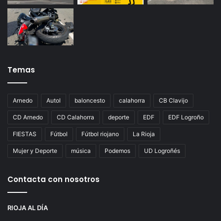
Temas
Arnedo
Autol
baloncesto
calahorra
CB Clavijo
CD Arnedo
CD Calahorra
deporte
EDF
EDF Logroño
FIESTAS
Fútbol
Fútbol riojano
La Rioja
Mujer y Deporte
música
Podemos
UD Logroñés
Contacta con nosotros
RIOJA AL DÍA