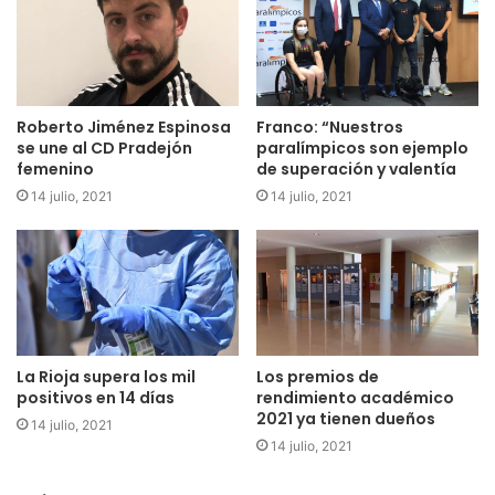
Roberto Jiménez Espinosa
Franco: “Nuestros
se une al CD Pradejón
paralímpicos son ejemplo
femenino
de superación y valentía
14 julio, 2021
14 julio, 2021
Esta técnica, por sí sola, presenta un gran inconveniente:
la presencia de oxígeno incrementa la producción de ácido
acético por parte de la levadura Saccharomyces cerevisiae
(la más empleada en fermentación) y algunas otras
La Rioja supera los mil
Los premios de
levaduras.
positivos en 14 días
rendimiento académico
2021 ya tienen dueños
14 julio, 2021
Para solucionarlo, la doctora por la Universidad de La Rioja
14 julio, 2021
Alda João Sousa Rodrigues ha identificado tres genes de