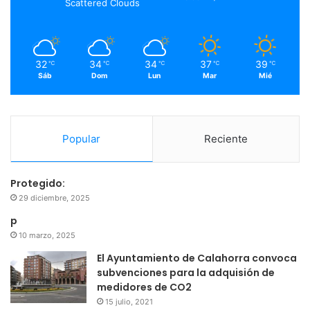
Scattered Clouds
k
a
m
32
34
34
37
39
℃
℃
℃
℃
℃
Sáb
Dom
Lun
Mar
Mié
Popular
Reciente
Protegido:
29 diciembre, 2025
p
10 marzo, 2025
El Ayuntamiento de Calahorra convoca
subvenciones para la adquisión de
medidores de CO2
15 julio, 2021