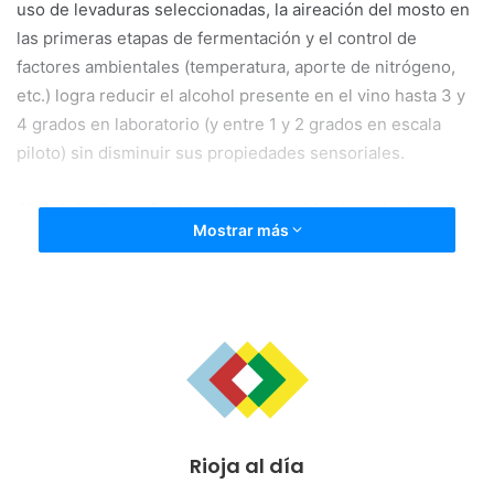
uso de levaduras seleccionadas, la aireación del mosto en
las primeras etapas de fermentación y el control de
factores ambientales (temperatura, aporte de nitrógeno,
etc.) logra reducir el alcohol presente en el vino hasta 3 y
4 grados en laboratorio (y entre 1 y 2 grados en escala
piloto) sin disminuir sus propiedades sensoriales.
Alda João Sousa Rodrigues ha obtenido el grado de
Mostrar más
doctora por la Universidad de La Rioja con la tesis titulada
‘Características fisiológicas de Saccharomyces cerevisiae
y especies de levaduras enológicas alternativas en
relación con la reducción del contenido alcohólico del
vino’, por la que ha logrado la calificación de sobresaliente
‘cum laude’ con mención internacional.
Dirigida por Ramón González García y María Pilar Morales
Rioja al día
Calvo, investigadores del Grupo de Investigación