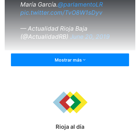
María García.
@parlamentoLR
pic.twitter.com/TvO8W1sDyv
— Actualidad Rioja Baja
(@ActualidadRB)
June 20, 2019
Mostrar más
Rioja al día