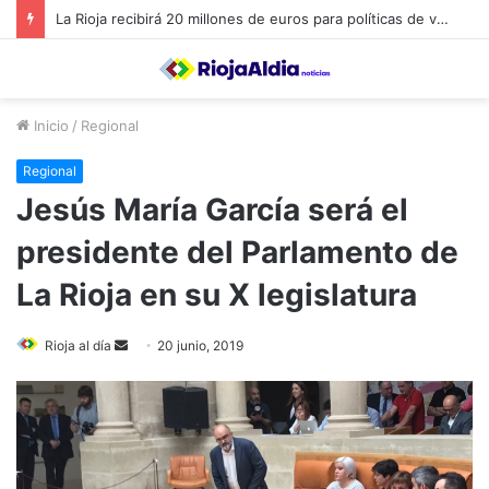
El LogroBasket ya conoce su calendario para la próxima temporada en Liga EBA
Inicio
/
Regional
Regional
Jesús María García será el
presidente del Parlamento de
La Rioja en su X legislatura
Rioja al día
S
20 junio, 2019
e
n
d
a
n