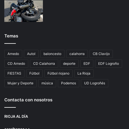
Temas
Arnedo
Autol
baloncesto
calahorra
CB Clavijo
CD Arnedo
CD Calahorra
deporte
EDF
EDF Logroño
FIESTAS
Fútbol
Fútbol riojano
La Rioja
Mujer y Deporte
música
Podemos
UD Logroñés
Contacta con nosotros
RIOJA AL DÍA