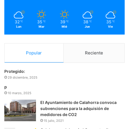
k
a
m
32
35
39
38
35
℃
℃
℃
℃
℃
Lun
Mar
Mié
Jue
Vie
Popular
Reciente
Protegido:
29 diciembre, 2025
p
10 marzo, 2025
El Ayuntamiento de Calahorra convoca
subvenciones para la adquisión de
medidores de CO2
15 julio, 2021