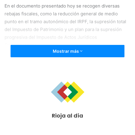
En el documento presentado hoy se recogen diversas
rebajas fiscales, como la reducción general de medio
punto en el tramo autonómico del IRPF, la supresión total
del Impuesto de Patrimonio y un plan para la supresión
progresiva del Impuesto de Actos Jurídicos
Documentados.
Mostrar más
José Ignacio Ceniceros, ha presentado hoy el proyecto de
Ley de Presupuestos para 2019, que se elevan a 1.533,40
millones de euros, un 1,29% más que en 2018, y ha
asegurado que son “unos presupuestos de oportunidades
para todos los riojanos y con los que asegurar el futuro
sostenible de La Rioja”. “Un presupuesto expansivo, de
consenso, que atiende las aspiraciones de libertad, de
Rioja al día
justicia y equidad. Que avanza en el futuro inteligente,
competitivo y sostenible que queremos para La Rioja. Que
ofrece nuevas oportunidades de progreso y bienestar para