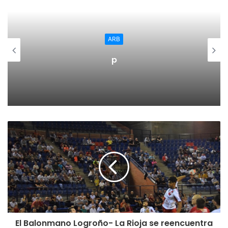
todos”, ha destacado.
En este sentido, ha explicado que el proyecto de Ley de
ARB
Presupuestos aprobado hoy por el Consejo de Gobierno
p
“recoge los valores y aspiraciones del pueblo riojano” y se
ha referido, en concreto, a las aspiraciones de solidaridad
y de justicia social de un pueblo, de certidumbre y de
seguridad para las familias; de alivio fiscal para la clase
media y trabajadora; de empleo y trabajo que reclaman aún
muchos riojanos y “a las aspiraciones del mundo rural, que
reclama la innovación pública para asegurar un futuro
próspero en nuestros municipios”. También ha recordado
que, por primera vez, su elaboración se ha abierto a la
participación ciudadana, “que ha permitido sumar las
medidas de los jóvenes”.
Además, ha subrayado que la principal novedad de los
El Balonmano Logroño- La Rioja se reencuentra