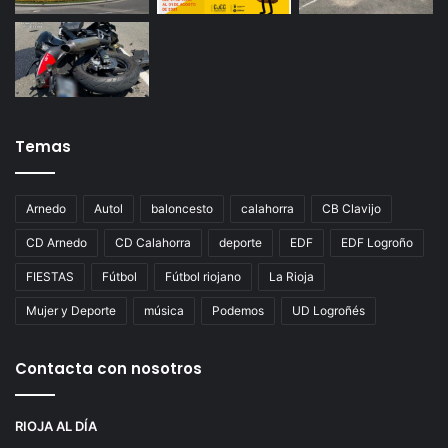
Temas
Arnedo
Autol
baloncesto
calahorra
CB Clavijo
CD Arnedo
CD Calahorra
deporte
EDF
EDF Logroño
FIESTAS
Fútbol
Fútbol riojano
La Rioja
Mujer y Deporte
música
Podemos
UD Logroñés
Contacta con nosotros
RIOJA AL DÍA