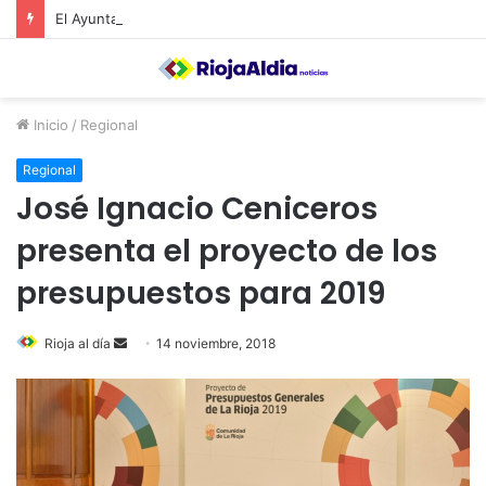
El Ayuntamiento de Calahorra convoca subvenciones para la adquisión de medidores de CO2
Inicio
/
Regional
Regional
José Ignacio Ceniceros
presenta el proyecto de los
presupuestos para 2019
Rioja al día
S
14 noviembre, 2018
e
n
d
a
n