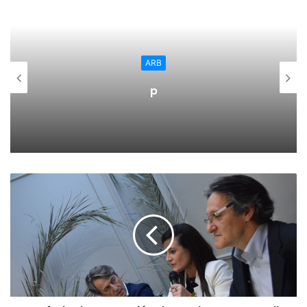
de Logroño. Caso de que la demanda fuera extraordinaria,
se hará una segunda convocatoria para este curso.
Todos somos muy conscientes de las cifras que van en
ARB
aumento desde principios de año sobre las mujeres que
p
son asesinadas por sus parejas y por ello, Josechu Llach,
de la AEGC, invita a este curso para “luchar contra la
violencia de género o los abusos sexuales a través de una
buena autodefensa. Un curso exprés pero eficaz, para que
las mujeres sepan defenderse en una situación violenta.
Además esperamos acercar este curso a diferentes
poblaciones de nuestra Comunidad para que las jóvenes y
mujeres puedan saber cómo reaccionar ante diferentes
situaciones de violencia».