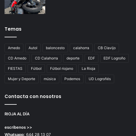
Temas
Arnedo
Autol
baloncesto
calahorra
CB Clavijo
CD Arnedo
CD Calahorra
deporte
EDF
EDF Logroño
FIESTAS
Fútbol
Fútbol riojano
La Rioja
Mujer y Deporte
música
Podemos
UD Logroñés
Contacta con nosotros
RIOJA AL DÍA
escríbenos >>
Whatsapp
: 644 28 13 07