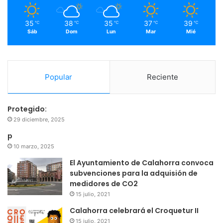
m
35
38
35
37
39
℃
℃
℃
℃
℃
Sáb
Dom
Lun
Mar
Mié
Popular
Reciente
Protegido:
29 diciembre, 2025
p
10 marzo, 2025
El Ayuntamiento de Calahorra convoca
subvenciones para la adquisión de
medidores de CO2
15 julio, 2021
Calahorra celebrará el Croquetur II
15 julio, 2021