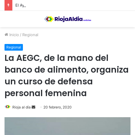
El Ayuntamiento de Calahorra convoca subvenciones para la adquisión de medidores de CO2
Inicio
/
Regional
Regional
La AEGC, de la mano del
banco de alimento, organiza
un curso de defensa
personal femenina
Rioja al día
S
20 febrero, 2020
e
n
d