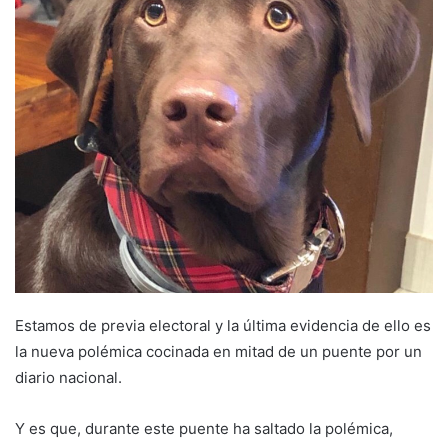
e
m
a
i
l
Estamos de previa electoral y la última evidencia de ello es
la nueva polémica cocinada en mitad de un puente por un
diario nacional.
Y es que, durante este puente ha saltado la polémica,