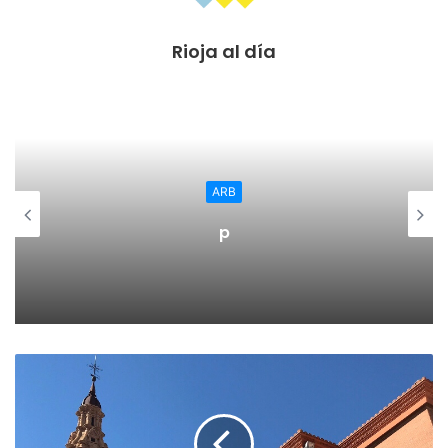
acceder a cualquier lugar sin ningún tipo de orden
Rioja al día
judicial”. La curiosidad se suscitaen este cuarto punto
porque fue el propio grupo popular el que introdujo esta
enmienda en el texto.
https://twitter.com/comopunos2/status/1071371322683518
977?s=21
ARB
Texto legal sí o texto legal no, la verdad es que esta es la
p
ley más restrictiva de todas las aprobadas por los
parlamentos regionales y que, si bien en su articulado se
hallan preceptos necesarios, también en otros encarece
en demasía, y puede que de manera innecesaria, tener una
mascota. La necesidad de esterilización o de la
certificación de fallecimiento, aumentan, aún más, los
esfuerzos económicos que conlleva tener una mascota.