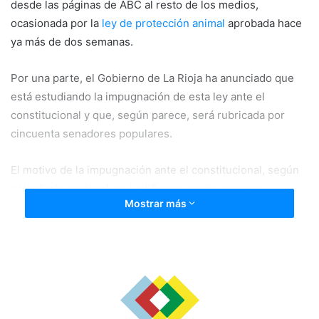
desde las páginas de ABC al resto de los medios,
ocasionada por la
ley de protección animal
aprobada hace
ya más de dos semanas.
Por una parte, el Gobierno de La Rioja ha anunciado que
está estudiando la impugnación de esta ley ante el
constitucional y que, según parece, será rubricada por
cincuenta senadores populares.
El motivo de la impugnación ante el constitucional, según
este diario nacional, se justifica en cuatro razones:
Mostrar más
establecer reglas sobre la venta y donación de animales,
cuya competencia es estatal; por recoger sanciones
administrativas para el maltrato animal que ya son
sanciones penales, por vulnerar la autonomía de los
municipios al obligarles a tener un centro de acogida
animal y, el más sorprendente de todas los motivos
esgrimidos “por dar potestad a los inspectores para