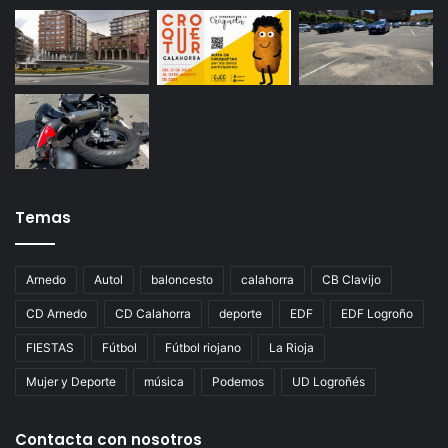
Temas
Arnedo
Autol
baloncesto
calahorra
CB Clavijo
CD Arnedo
CD Calahorra
deporte
EDF
EDF Logroño
FIESTAS
Fútbol
Fútbol riojano
La Rioja
Mujer y Deporte
música
Podemos
UD Logroñés
Contacta con nosotros