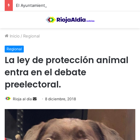
El Ayuntamiento de Calahorra convoca subvenciones para la adquisión de medidores de CO2
Inicio
/
Regional
Regional
La ley de protección animal
entra en el debate
preelectoral.
Rioja al día
S
8 diciembre, 2018
e
n
d
a
n