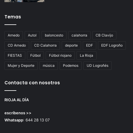
Temas
Arnedo
Autol
baloncesto
calahorra
CB Clavijo
CD Arnedo
CD Calahorra
deporte
EDF
EDF Logroño
FIESTAS
Fútbol
Fútbol riojano
La Rioja
Mujer y Deporte
música
Podemos
UD Logroñés
Contacta con nosotros
RIOJA AL DÍA
escríbenos >>
Whatsapp
: 644 28 13 07