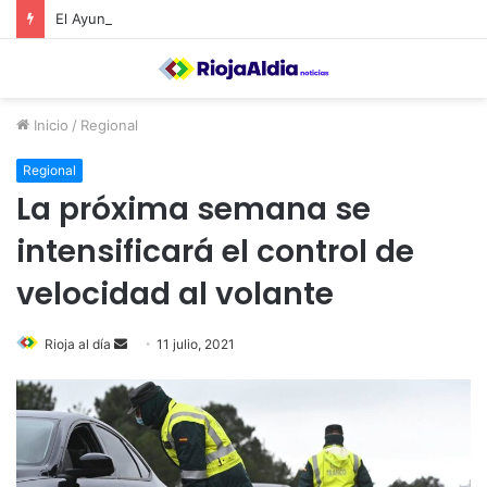
El Ayuntamiento de Calahorra convoca subvenciones para la adquisión de medidores de CO2
Inicio
/
Regional
Regional
La próxima semana se
intensificará el control de
velocidad al volante
Rioja al día
S
11 julio, 2021
e
n
d
a
n