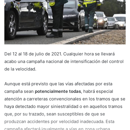
e
m
a
i
l
Del 12 al 18 de julio de 2021. Cualquier hora se llevará
acabo una campaña nacional de intensificación del control
de la velocidad.
Aunque está previsto que las vías afectadas por esta
campaña sean
potencialmente todas
, habrá especial
atención a carreteras convencionales en los tramos que se
haya detectado mayor siniestralidad o en aquellos tramos
que, por su trazado, sean susceptibles de que se
produzcan accidentes por velocidad inadecuada. Esta
campaña afectará igualmente a vías en zona urbana.