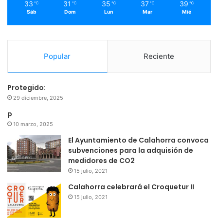
33
31
35
37
39
℃
℃
℃
℃
℃
Sáb
Dom
Lun
Mar
Mié
Popular
Reciente
Protegido:
29 diciembre, 2025
p
10 marzo, 2025
El Ayuntamiento de Calahorra convoca
subvenciones para la adquisión de
medidores de CO2
15 julio, 2021
Calahorra celebrará el Croquetur II
15 julio, 2021