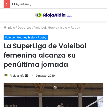
El Ayuntamiento de Calahorra convoca subvenciones para la adquisión de medidores de CO2
Inicio
/
Deportes
/
Voleibol, Hockey hielo y Rugby
Voleibol, Hockey hielo y Rugby
La SuperLiga de Voleibol
femenina alcanza su
penúltima jornada
Rioja al día
S
19 marzo, 2019
e
n
d
a
n