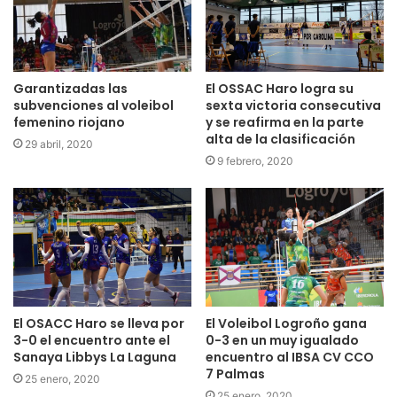
El OSSAC Haro logra su
Garantizadas las
sexta victoria consecutiva
subvenciones al voleibol
y se reafirma en la parte
femenino riojano
alta de la clasificación
29 abril, 2020
9 febrero, 2020
El Voleibol Logroño gana
El OSACC Haro se lleva por
0-3 en un muy igualado
3-0 el encuentro ante el
encuentro al IBSA CV CCO
Sanaya Libbys La Laguna
7 Palmas
25 enero, 2020
25 enero, 2020