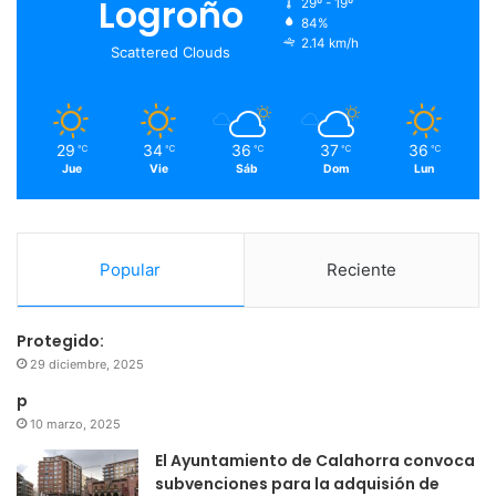
Logroño
29º - 19º
84%
o
r
e
r
2.14 km/h
Scattered Clouds
k
a
m
29
34
36
37
36
℃
℃
℃
℃
℃
Jue
Vie
Sáb
Dom
Lun
Popular
Reciente
Protegido:
29 diciembre, 2025
p
10 marzo, 2025
El Ayuntamiento de Calahorra convoca
subvenciones para la adquisión de