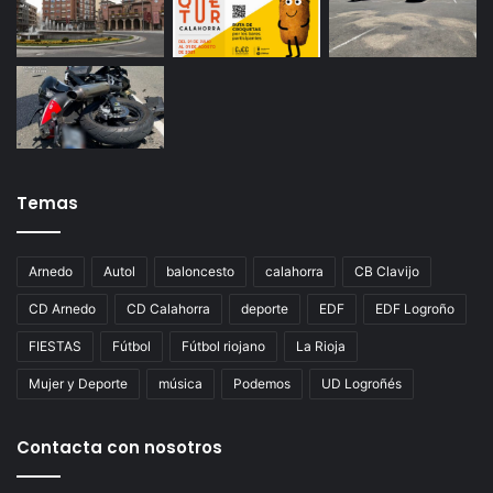
Temas
Arnedo
Autol
baloncesto
calahorra
CB Clavijo
CD Arnedo
CD Calahorra
deporte
EDF
EDF Logroño
FIESTAS
Fútbol
Fútbol riojano
La Rioja
Mujer y Deporte
música
Podemos
UD Logroñés
Contacta con nosotros