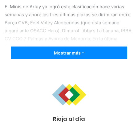
El Minis de Arluy ya logró esta clasificación hace varias
semanas y ahora las tres últimas plazas se dirimirán entre
Barça CVB, Feel Voley Alcobendas (que esta semana
jugará ante OSACC Haro), Dimurol Libby’s La Laguna, IBBA
CV CCO 7 Palmas y Avarca de Menorca. En la última
jornada el Barça CVB se enfrentará al OSACC Haro y el
Mostrar más
Dimurol Libby’s La Laguna al Minis de Arluy.
Rioja al día