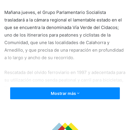
Mañana jueves, el Grupo Parlamentario Socialista
trasladará a la cámara regional el lamentable estado en el
que se encuentra la denominada Vía Verde del Cidacos;
uno de los itinerarios para peatones y ciclistas de la
Comunidad, que une las localidades de Calahorra y
Arnedillo, y que precisa de una reparación en profundidad
a lo largo y ancho de su recorrido.
Rescatada del olvido ferroviario en 1997 y adecentada para
su utilización como senda peatonal y carril para bicicletas,
tiene un uso destacado y alta aceptación por los habitantes
Mostrar más
de las localidades que atraviesa.
Ya en su concepción inicial se cometieron graves errores
como la elección de un firme rugoso altamente
inapropiado, trazado inadecuado en algunos tramos y una