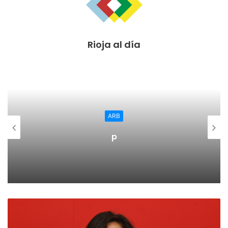
excesiva permisividad a la hora de permitir la entrada de
vehículos a motor en la propia Vía Verde.
Rioja al día
El deterioro existente en muchos tramos, unido a la falta
de atención necesaria en los últimos años hace que utilizar
esta vía sea incómodo y peligroso para los usuarios en
determinadas partes de su recorrido. Son varios los
accidentes y las lesiones sufridas por los usuarios a
consecuencia del mal estado de la vía.
ARB
Algunos elementos como vallas de delimitación, señales,
p
bolardos, etc. presentan un deterioro evidente e incluso
en algunos casos han desaparecido. El firme está plagado
de agujeros y la vegetación inunda el camino en muchos
tramos.
Para dar solución eficaz a este problema es necesario que
el Gobierno de La Rioja ponga en marcha un plan de