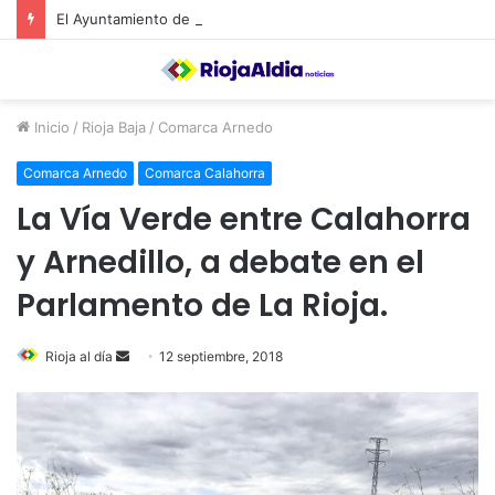
El Ayuntamiento de Calahorra convoca subvenciones para la adquisión de medidores de CO2
Inicio
/
Rioja Baja
/
Comarca Arnedo
Comarca Arnedo
Comarca Calahorra
La Vía Verde entre Calahorra
y Arnedillo, a debate en el
Parlamento de La Rioja.
Rioja al día
S
12 septiembre, 2018
e
n
d
a
n