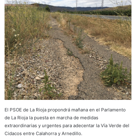
e
m
a
i
l
El PSOE de La Rioja propondrá mañana en el Parlamento
de La Rioja la puesta en marcha de medidas
extraordinarias y urgentes para adecentar la Vía Verde del
Cidacos entre Calahorra y Arnedillo.