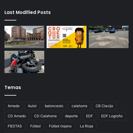
Last Modified Posts
Temas
Arnedo
Autol
baloncesto
calahorra
CB Clavijo
CD Arnedo
CD Calahorra
deporte
EDF
EDF Logroño
FIESTAS
Fútbol
Fútbol riojano
La Rioja