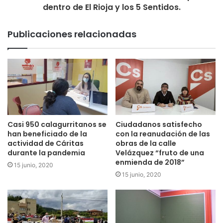
dentro de El Rioja y los 5 Sentidos.
de los elementos de protección, señalización, eliminación
de malezas y reparación del firme de esta.
Publicaciones relacionadas
Casi 950 calagurritanos se
Ciudadanos satisfecho
han beneficiado de la
con la reanudación de las
actividad de Cáritas
obras de la calle
durante la pandemia
Velázquez “fruto de una
enmienda de 2018”
15 junio, 2020
15 junio, 2020