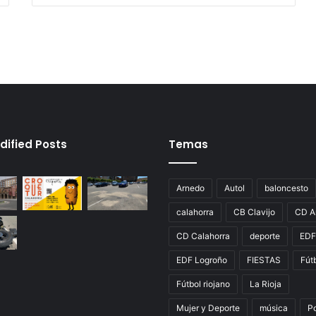
dified Posts
Temas
Arnedo
Autol
baloncesto
calahorra
CB Clavijo
CD A
CD Calahorra
deporte
EDF
EDF Logroño
FIESTAS
Fút
Fútbol riojano
La Rioja
Mujer y Deporte
música
P