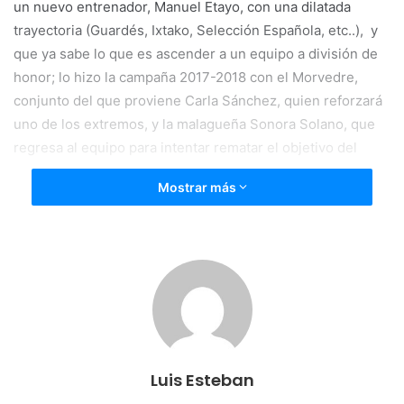
un nuevo entrenador, Manuel Etayo, con una dilatada
trayectoria (Guardés, Ixtako, Selección Española, etc..), y
que ya sabe lo que es ascender a un equipo a división de
honor; lo hizo la campaña 2017-2018 con el Morvedre,
conjunto del que proviene Carla Sánchez, quien reforzará
uno de los extremos, y la malagueña Sonora Solano, que
regresa al equipo para intentar rematar el objetivo del
ascenso.
Mostrar más
Así, salía el Grafometal La Rioja con una primera línea
compuesta por la siempre desequilibrante Dani en el
central, y por Ainhoa García y Taty Lozano en los laterales
izquierdo y derecho, respectivamente, Ederra en el pivote,
y Carla Sánchez y Valentina en los extremos. Y aunque en
los primeros minutos de juego costó anotar con facilidad,
circunstancia que aprovechó el Zuazo para distanciarse
Luis Esteban
con un 0-3 en el marcador, el cuadro riojano fue poco a