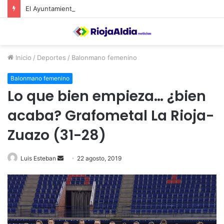
El Ayuntamiento de Calahorra convoca subvenciones para la adquisión de medidores de CO2
Inicio
/
Deportes
/
Balonmano femenino
Balonmano femenino
Lo que bien empieza… ¿bien
acaba? Grafometal La Rioja-
Zuazo (31-28)
Luis Esteban
S
22 agosto, 2019
e
n
d
a
n