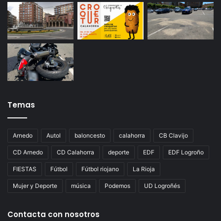
Temas
Arnedo
Autol
baloncesto
calahorra
CB Clavijo
CD Arnedo
CD Calahorra
deporte
EDF
EDF Logroño
FIESTAS
Fútbol
Fútbol riojano
La Rioja
Mujer y Deporte
música
Podemos
UD Logroñés
Contacta con nosotros