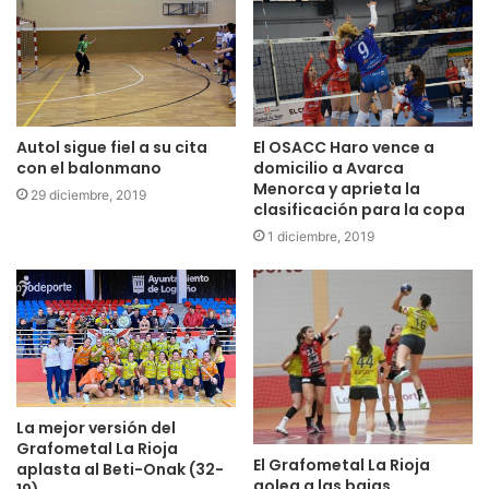
GRAFOMETAL LA RIOJA:
Elena, Rebeca, Sonora
(porteras); Dani (4), Silvia Ederra (6), Taty Lozano (2),
Ainhoa García (4), Paula García (3), Valentina (4), Carla
Rivas (4), Lucía Carrascón (2), Maite (2), Carla Sánchez,
Amaia, Mireia, Ángela.
Autol sigue fiel a su cita
El OSACC Haro vence a
con el balonmano
domicilio a Avarca
ZUAZO:
Maddi Aalla, Ariadna González (porteras); June
Menorca y aprieta la
29 diciembre, 2019
clasificación para la copa
Loidi (5), Ainhoa Hernández (4), Maddi Bengotxea (1),
Ariane (1), Nayla (1), Anne Erauskin (4), Ane Encina (1),
1 diciembre, 2019
Oihane Manrique (2), Estibaliz Velasco (2), Mada Fernández
(4), Maider (3), Amaia González de Garibay, Alexandra,
Ariadna, Alba Sánchez.
La mejor versión del
Grafometal La Rioja
El Grafometal La Rioja
aplasta al Beti-Onak (32-
golea a las bajas