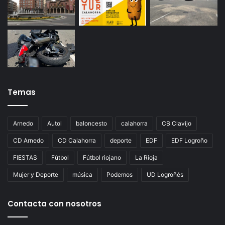
Temas
Arnedo
Autol
baloncesto
calahorra
CB Clavijo
CD Arnedo
CD Calahorra
deporte
EDF
EDF Logroño
FIESTAS
Fútbol
Fútbol riojano
La Rioja
Mujer y Deporte
música
Podemos
UD Logroñés
Contacta con nosotros