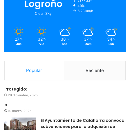
Logroño
28º - 22º
49%
o
r
e
r
6.23 km/h
Clear Sky
k
a
m
27
32
38
37
34
℃
℃
℃
℃
℃
Jue
Vie
Sáb
Dom
Lun
Popular
Reciente
Protegido:
29 diciembre, 2025
p
10 marzo, 2025
El Ayuntamiento de Calahorra convoca
subvenciones para la adquisión de