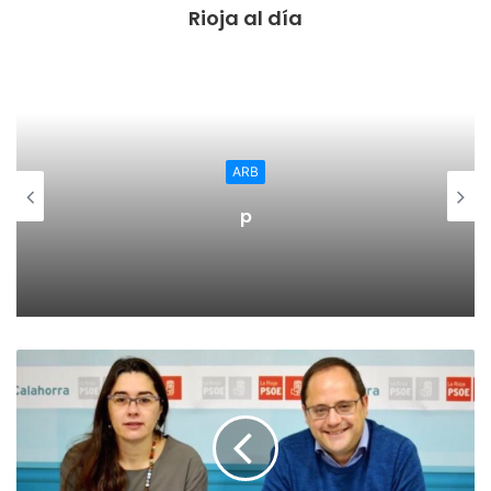
Rioja al día
El importe máximo subvencionable por beneficiario será
de 12.000 euros por punto de recarga semirrápida tipo
pilona con doble toma; 10.000 euros por punto de recarga
semirrápida tipo pilona con única toma, y 4.000 euros por
punto de recarga semirrápida de pared.
Regional
El plan regional de desarrollo de los puntos de carga dará
El Ayuntamiento de Calahorra
prioridad a las cabeceras de comarca, a municipios de
convoca subvenciones para la
adquisión de medidores de CO2
interés turístico o que posean un bien declarado de
interés cultural en un núcleo urbano, así como municipios
con una población estimada entre los 3.000 y 20.000
habitantes. La orden establece que podrán ubicarse en
suelo urbano, en un lugar con acceso abierto al público y
donde la instalación sea viable (cercano a una toma de
corriente eléctrica, y acceso a internet o red 3G).
Las bases de la Orden recogen que solo se podrá solicitar