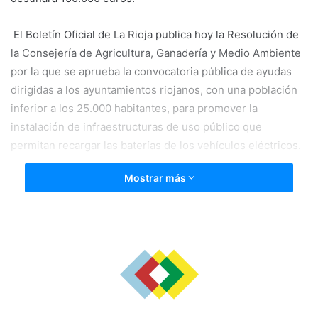
‬ El Boletín Oficial de La Rioja publica hoy la Resolución de
la Consejería de Agricultura, Ganadería y Medio Ambiente
por la que se aprueba la convocatoria pública de ayudas
dirigidas a los ayuntamientos riojanos, con una población
inferior a los 25.000 habitantes, para promover la
instalación de infraestructuras de uso público que
permitan recargar las baterías de los vehículos eléctricos.
Mostrar más
La convocatoria de ayudas, que se efectuarán en régimen
de concurrencia competitiva, cuenta con un presupuesto
de 150.000 euros para este ejercicio 2018. Los
ayuntamientos interesados tienen de plazo hasta el
próximo 14 de septiembre para presentar su solicitud,
cuyo modelo está disponible en la página web del
Gobierno de La Rioja.