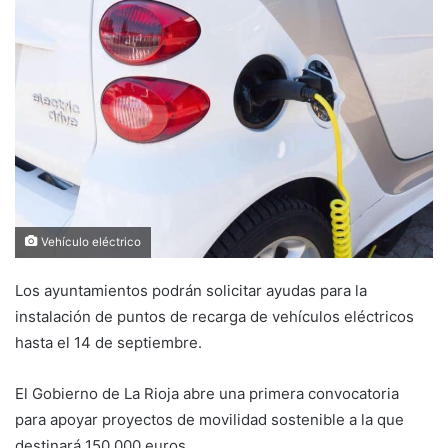
d
a
n
e
m
a
i
l
Vehículo eléctrico
‪Los ayuntamientos podrán solicitar ayudas para la
instalación de puntos de recarga de vehículos eléctricos
hasta el 14 de septiembre.‬
‪El Gobierno de La Rioja abre una primera convocatoria
para apoyar proyectos de movilidad sostenible a la que
destinará 150.000 euros.