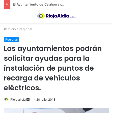
El Ayuntamiento de Calahorra convoca subvenciones para la adquisión de medidores de CO2
Inicio
/
Regional
Regional
Los ayuntamientos podrán
solicitar ayudas para la
instalación de puntos de
recarga de vehículos
eléctricos.
Rioja al día
S
20 julio, 2018
e
n