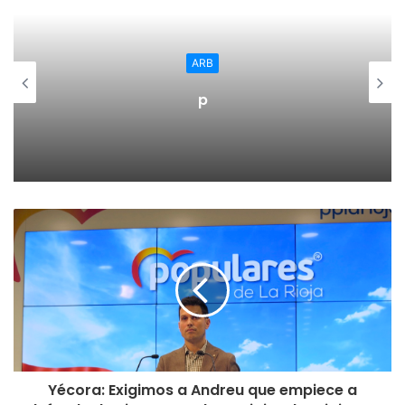
A lo largo de la nota de prenss se afirma que el dinero del
IVA se ha gastado y se ha traducido en mayor déficit y un
ARB
probable incremento de los períodos medios de pago.
p
Frente a esta situación las medidas propuestas por el
gobierno van dirigidas a mitigar estos efectos adversos
ocasionados por los Gobiernos Populares.
Medidas cómo, no tener en cuenta el IVA de Montoro a la
hora de determinar el cumplimiento o no del déficit, lo que
implica no presentar el PEF o poder acogerse al Fondo de
Facilidad Financiera y, al mismo tiempo, captar recursos en
el mercado. Establecer un tipo del 0% para que no queden
facturas impagadas o se retrasen los plazos de pago a
proveedores. Y establecer un objetivo de déficit en 2020
de un 0,2%, dos décimas más que la senda vigente que
aprobó el anterior Gobierno.
Yécora: Exigimos a Andreu que empiece a