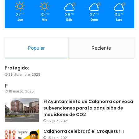
m
27
32
38
37
34
℃
℃
℃
℃
℃
Jue
Vie
Sáb
Dom
Lun
Popular
Reciente
Protegido:
29 diciembre, 2025
p
10 marzo, 2025
El Ayuntamiento de Calahorra convoca
subvenciones para la adquisión de
medidores de CO2
15 julio, 2021
Calahorra celebrará el Croquetur II
15 julio, 2021