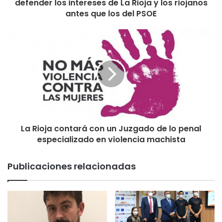
defender los intereses de La Rioja y los riojanos
En definitiva “
las palabras del Senador del PP Carlos
antes que los del PSOE
Yécora
no se ajustan a la realidad, ocultan la verdad del
problema generado por el Gobierno del Partido Popular. Y
frente a eso, el Partido Socialista adopta soluciones,
medidas que ayuden a solucionar los efectos adversos y
perjudiciales para las Comunidades Autónomas; La
derecha no sólo ha generado un problema, sino que ha
vetado todas las soluciones”.
La Rioja contará con un Juzgado de lo penal
especializado en violencia machista
Publicaciones relacionadas