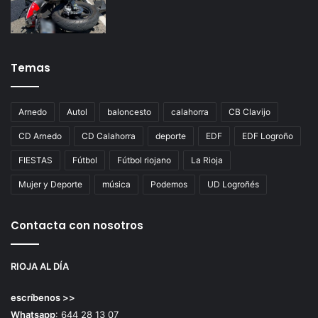
Temas
Arnedo
Autol
baloncesto
calahorra
CB Clavijo
CD Arnedo
CD Calahorra
deporte
EDF
EDF Logroño
FIESTAS
Fútbol
Fútbol riojano
La Rioja
Mujer y Deporte
música
Podemos
UD Logroñés
Contacta con nosotros
RIOJA AL DÍA
escríbenos >>
Whatsapp
: 644 28 13 07