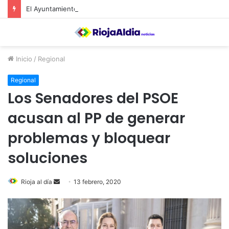
El Ayuntamiento de Calahorra convoca subvenciones para la adquisión de medidores de CO2
Inicio
/
Regional
Regional
Los Senadores del PSOE
acusan al PP de generar
problemas y bloquear
soluciones
Rioja al día
S
13 febrero, 2020
e
n
d