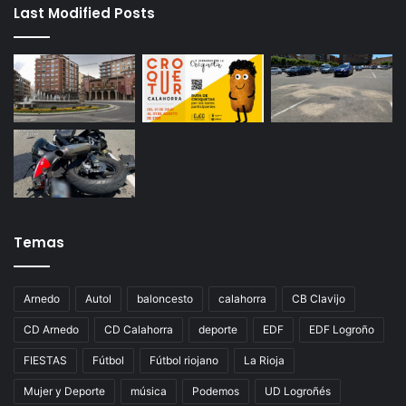
Last Modified Posts
Temas
Arnedo
Autol
baloncesto
calahorra
CB Clavijo
CD Arnedo
CD Calahorra
deporte
EDF
EDF Logroño
FIESTAS
Fútbol
Fútbol riojano
La Rioja
Mujer y Deporte
música
Podemos
UD Logroñés