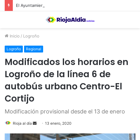
El Ayuntamiento de Calahorra convoca subvenciones para la adquisión de medidores de CO2
Inicio
/
Logroño
Logroño
Regional
Modificados los horarios en
Logroño de la línea 6 de
autobús urbano Centro-El
Cortijo
Modificación provisional desde el 13 de enero
Rioja al día
S
13 enero, 2020
e
n