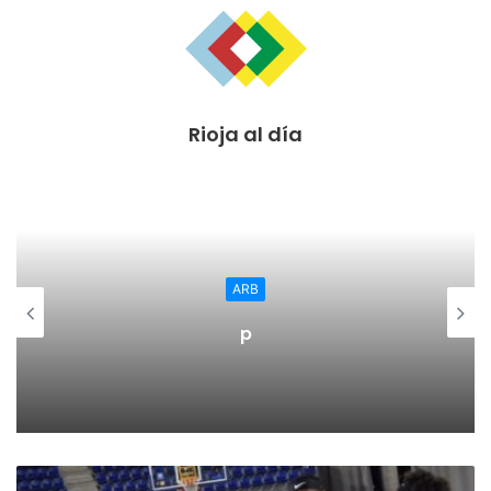
Rioja al día
ARB
p