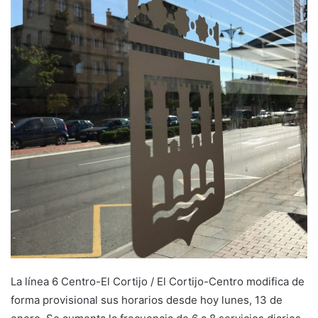
d
a
n
e
m
a
i
l
La línea 6 Centro-El Cortijo / El Cortijo-Centro modifica de
forma provisional sus horarios desde hoy lunes, 13 de