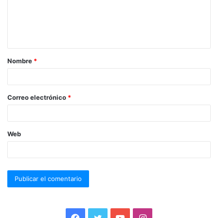
Nombre
*
Correo electrónico
*
Web
F
T
Y
I