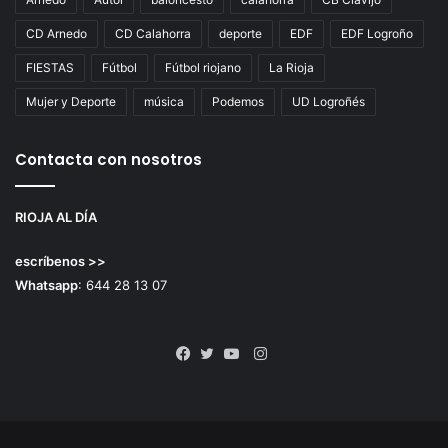
CD Arnedo
CD Calahorra
deporte
EDF
EDF Logroño
FIESTAS
Fútbol
Fútbol riojano
La Rioja
Mujer y Deporte
música
Podemos
UD Logroñés
Contacta con nosotros
RIOJA AL DÍA
escríbenos >>
Whatsapp
: 644 28 13 07
Instagram
Facebook
Twitter
YouTube