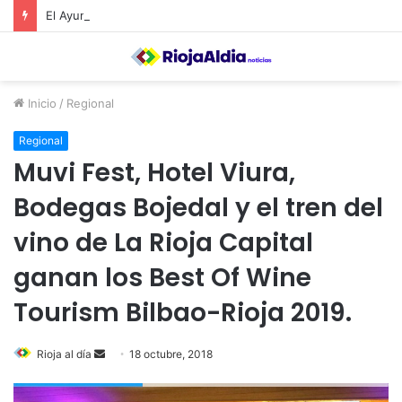
El Ayuntamiento de Calahorra convoca subvenciones para la adquisión de medidores de CO2
Inicio
/
Regional
Regional
Muvi Fest, Hotel Viura,
Bodegas Bojedal y el tren del
vino de La Rioja Capital
ganan los Best Of Wine
Tourism Bilbao-Rioja 2019.
Rioja al día
S
18 octubre, 2018
e
n