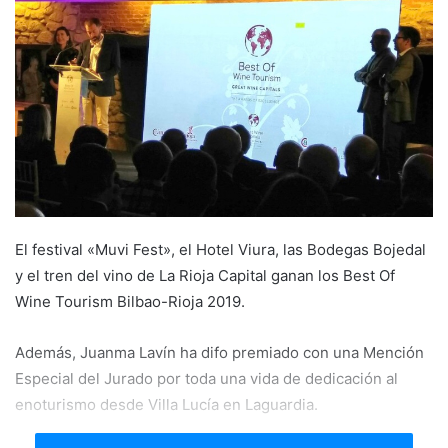
d
a
n
e
m
a
i
l
El festival «Muvi Fest», el Hotel Viura, las Bodegas Bojedal
y el tren del vino de La Rioja Capital ganan los Best Of
Wine Tourism Bilbao-Rioja 2019.
Además, Juanma Lavín ha difo premiado con una Mención
Especial del Jurado por toda una vida de dedicación al
enoturismo desde Villa Lucía en Laguardia.