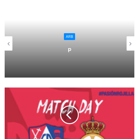
ha aprobado la designación de Nazaret Martín Rubio, como
representante de Podemos en el Consejo de Gobierno de
La Rioja. Asumirá, por tanto, la titularidad de la Consejería
de Participación, Derechos Humanos y Cooperación en el
Gobierno de progreso.
ARB
p
Por su parte, Raquel Romero seguirá al frente del grupo
parlamentario de Podemos en La Rioja. Liderará, por tanto,
la estrategia parlamentaria de Podemos en el Parlamento
de La Rioja, un órgano que será clave en el seguimiento
del pacto suscrito con el Partido Socialista, y para
materializar la acción política de Podemos y el necesario
impulso legislativo que requiere la Comunidad Autónoma.
Son varias las razones que han guiado la decisión en el
equipo técnico.
En primer lugar, el Equipo Técnico de Podemos ha querido