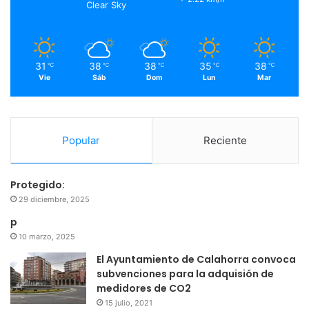
Clear Sky
k
a
m
31
38
38
35
38
℃
℃
℃
℃
℃
Vie
Sáb
Dom
Lun
Mar
Popular
Reciente
Protegido:
29 diciembre, 2025
p
10 marzo, 2025
El Ayuntamiento de Calahorra convoca
subvenciones para la adquisión de
medidores de CO2
15 julio, 2021