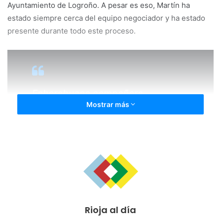
Ayuntamiento de Logroño. A pesar es eso, Martín ha
estado siempre cerca del equipo negociador y ha estado
presente durante todo este proceso.
Enhorabuena compañera
Mostrar más
— Kiko Garrido (@GarridoSuso)
August 24, 2019
«Ante las informaciones publicadas en diversos medios de
comunicación, les informamos que el Equipo Técnico de
Podemos La Rioja, como máximo órgano colegiado de
Rioja al día
dirección de Podemos en nuestra Comunidad Autónoma,