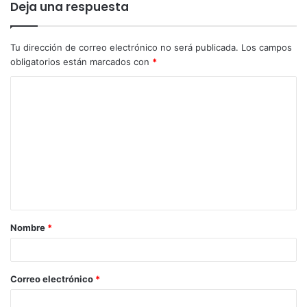
las Elecciones al Parlamento de La Rioja de 2015. Ha sido
Deja una respuesta
miembro del Equipo Técnico de Podemos en 2015 y del
Consejo Ciudadano Autonómico entre 2016 y 2019.»
Tu dirección de correo electrónico no será publicada.
Los campos
obligatorios están marcados con
*
Nombre
*
Correo electrónico
*