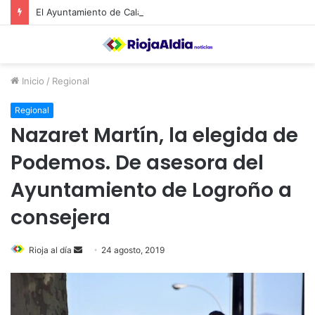
El Ayuntamiento de Calahorra convoca subvenciones para la adquisión de medidores de CO2
Inicio
/
Regional
Regional
Nazaret Martín, la elegida de
Podemos. De asesora del
Ayuntamiento de Logroño a
consejera
Rioja al día
S
24 agosto, 2019
e
n
d