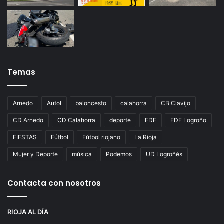
Temas
Arnedo
Autol
baloncesto
calahorra
CB Clavijo
CD Arnedo
CD Calahorra
deporte
EDF
EDF Logroño
FIESTAS
Fútbol
Fútbol riojano
La Rioja
Mujer y Deporte
música
Podemos
UD Logroñés
Contacta con nosotros
RIOJA AL DÍA