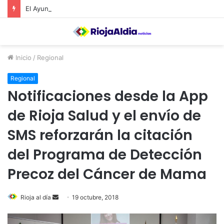
El Ayuntamiento de Calahorra convoca subvenciones para la adquisión de medidores de CO2
Inicio
/
Regional
Regional
Notificaciones desde la App
de Rioja Salud y el envío de
SMS reforzarán la citación
del Programa de Detección
Precoz del Cáncer de Mama
Rioja al día
S
19 octubre, 2018
e
n