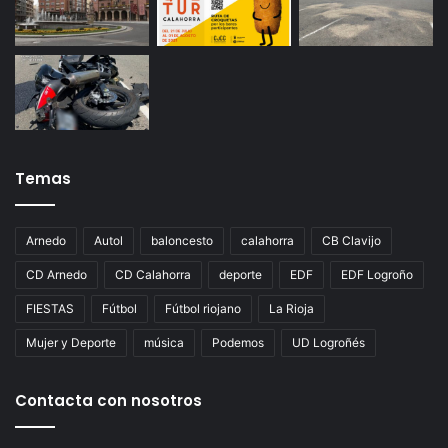
Temas
Arnedo
Autol
baloncesto
calahorra
CB Clavijo
CD Arnedo
CD Calahorra
deporte
EDF
EDF Logroño
FIESTAS
Fútbol
Fútbol riojano
La Rioja
Mujer y Deporte
música
Podemos
UD Logroñés
Contacta con nosotros