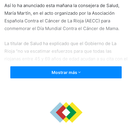
Así lo ha anunciado esta mañana la consejera de Salud,
María Martín, en el acto organizado por la Asociación
Española Contra el Cáncer de La Rioja (AECC) para
conmemorar el Día Mundial Contra el Cáncer de Mama.
La titular de Salud ha explicado que el Gobierno de La
Rioja “no va escatimar esfuerzos para que todas las
riojanas entre 45 y 69 años de edad acudan a su cita con el
programa, ya que el diagnóstico de la enfermedad en su
Mostrar más
fase más temprana incrementa prácticamente al 100% las
posibilidades de curación”.
Durante su intervención, Martín ha felicitado a los
profesionales de la Unidad de Mama, a quienes ha
agradecido “su extraordinario compromiso e implicación” a
la hora de atender cada año a más de 25.000 mujeres, de
las cuales más de 18.000 participan activamente en el