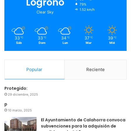
Logroño
79%
o
r
e
r
1.52 km/h
Clear Sky
k
a
m
33
33
34
37
39
℃
℃
℃
℃
℃
Sáb
Dom
Lun
Mar
Mié
Popular
Reciente
Protegido:
29 diciembre, 2025
p
10 marzo, 2025
El Ayuntamiento de Calahorra convoca
subvenciones para la adquisión de