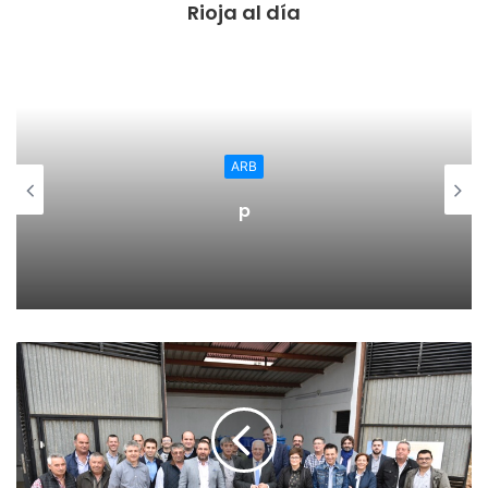
Rioja al día
Programa de Detección Precoz del Cáncer de Mama.
El Programa de Detección Precoz del Cáncer de Mama
cumple este año el 25 aniversario de su puesta en marcha
y actualmente cuenta con una exitosa participación que
alcanza el 80% de las citaciones. A pesar de ello, Salud
ARB
apuesta, según ha subrayado Martín, “por reforzar el
p
sistema de avisos ya que el diagnostico precoz de la
enfermedad repercute directamente en la supervivencia
de las pacientes diagnosticadas y proporciona a su vez
tratamientos menos agresivos”.
Martín ha agradecido a la Asociación Española Contra el
Cáncer de La Rioja “su encomiable labor a la hora de
visibilizar la necesidad de una detección temprana y su
constante apoyo tanto a las pacientes que sufren la
enfermedad como a sus familiares”.