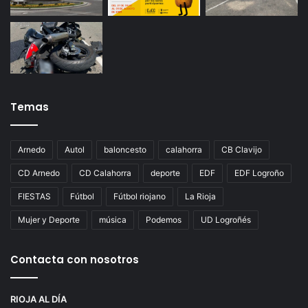
Temas
Arnedo
Autol
baloncesto
calahorra
CB Clavijo
CD Arnedo
CD Calahorra
deporte
EDF
EDF Logroño
FIESTAS
Fútbol
Fútbol riojano
La Rioja
Mujer y Deporte
música
Podemos
UD Logroñés
Contacta con nosotros
RIOJA AL DÍA