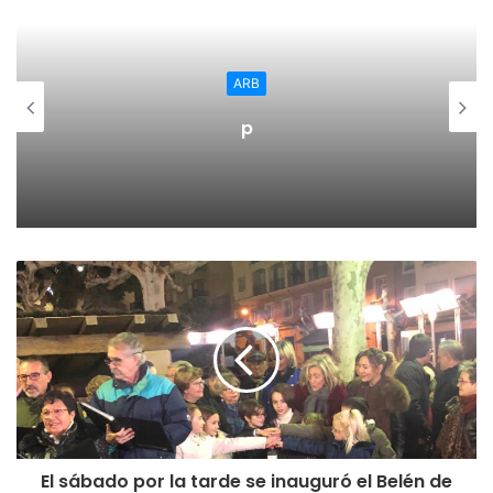
El tercer set comenzó más igualado en marcador y juego y
con ventaja de las locales; pero el Minis Arluy logró llegar
con empate al décimo tanto del set.
ARB
p
El Minis Arluy logró adquirir ventaja en el marcador
yéndose de cuatro 12-16; pero el Madrid Chamberí
reaccionó volviendo a igualar la contienda a 17. Y desde
ahí, hasta la conclusión, el Madrid Chamberí logró
mantener la igualdad en el marcador y terminó por lograr
el set con un 26-24 tras dos intensos y emocionantes
puntos.
El Madrid Chamberí, ese equipo que le remontó dos set al
OSACC Haro para llevar el partido al tie break, había
logrado hacerle un set al todo poderoso Voleibol Logroño,
fruto del trabajo y la constancia.
El sábado por la tarde se inauguró el Belén de