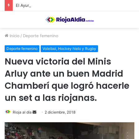
El Ayuntamiento de Calahorra convoca subvenciones para la adquisión de medidores de CO2
Inicio
/
Deporte femenino
Deporte femenino
Voleibol, Hockey hielo y Rugby
Nueva victoria del Minis
Arluy ante un buen Madrid
Chamberí que logró hacerle
un set a las riojanas.
Rioja al día
S
2 diciembre, 2018
e
n
d