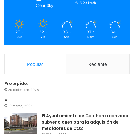
o
r
e
r
6.23 km/h
Clear Sky
k
a
m
27
32
38
37
34
℃
℃
℃
℃
℃
Jue
Vie
Sáb
Dom
Lun
Popular
Reciente
Protegido:
29 diciembre, 2025
p
10 marzo, 2025
El Ayuntamiento de Calahorra convoca
subvenciones para la adquisión de
medidores de CO2