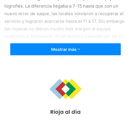
logroñés. La diferencia llegaba a 7-15 hasta que con un
nuevo error de saque, las locales volvieron a recuperar el
servicio y lograron acercarse hasta el 11 a 17. Sin embargo
las riojanas no dieron mucho más margen al equipo
madrileño y, finalmente, el set terminó cayendo por 13-25
para el equipo del Minis Arluy.
Mostrar más
El segundo set se inició con dominio riojano que llegó a
irse 2-8 en su comienzo. A pesar de las claras diferencias
entre ambos conjuntos, las marfileñas no perdieron la cara
al encuentro y siguieron luchando cada pelota. A pesar de
ello, las riojanas siguieron marcando diferencias y, si en el
primer set los bloqueos fueron los protagonistas, en este
segundo set lo fueron especialmente las diagonales cortas
Rioja al día
del equipo logroñés. Finalmente, el set concluyó con un
17-25.