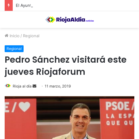
El Ayuntamiento de Calahorra convoca subvenciones para la adquisión de medidores de CO2
Inicio
/
Regional
Regional
Pedro Sánchez visitará este
jueves Riojaforum
Rioja al día
S
11 marzo, 2019
e
n
d
a
n
e
m