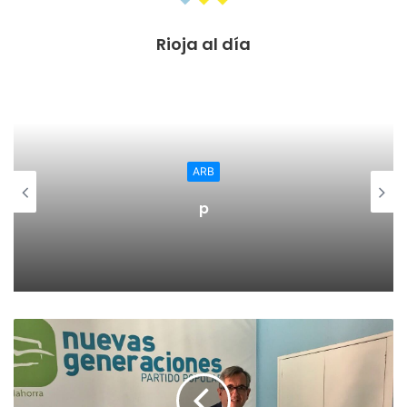
Rioja al día
ARB
p