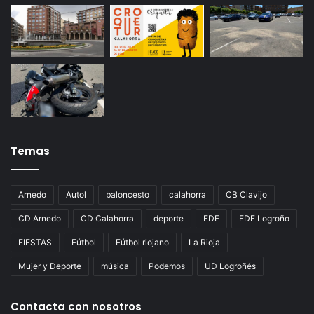
Temas
Arnedo
Autol
baloncesto
calahorra
CB Clavijo
CD Arnedo
CD Calahorra
deporte
EDF
EDF Logroño
FIESTAS
Fútbol
Fútbol riojano
La Rioja
Mujer y Deporte
música
Podemos
UD Logroñés
Contacta con nosotros