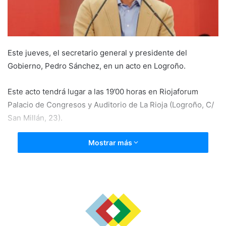
a
i
l
Este jueves, el secretario general y presidente del
Gobierno, Pedro Sánchez, en un acto en Logroño.
Este acto tendrá lugar a las 19’00 horas en Riojaforum
Palacio de Congresos y Auditorio de La Rioja (Logroño, C/
San Millán, 23).
Mostrar más