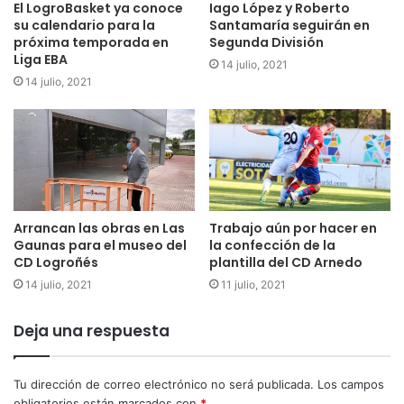
El LogroBasket ya conoce
Iago López y Roberto
su calendario para la
Santamaría seguirán en
próxima temporada en
Segunda División
Liga EBA
14 julio, 2021
14 julio, 2021
Arrancan las obras en Las
Trabajo aún por hacer en
Gaunas para el museo del
la confección de la
CD Logroñés
plantilla del CD Arnedo
14 julio, 2021
11 julio, 2021
Deja una respuesta
Tu dirección de correo electrónico no será publicada.
Los campos
obligatorios están marcados con
*