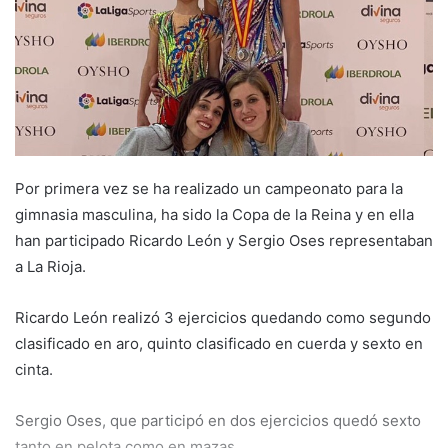
e
m
a
i
l
Por primera vez se ha realizado un campeonato para la
gimnasia masculina, ha sido la Copa de la Reina y en ella
han participado Ricardo León y Sergio Oses representaban
a La Rioja.
Ricardo León realizó 3 ejercicios quedando como segundo
clasificado en aro, quinto clasificado en cuerda y sexto en
cinta.
Sergio Oses, que participó en dos ejercicios quedó sexto
tanto en pelota como en mazas.