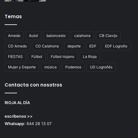
Temas
Arnedo
Autol
baloncesto
calahorra
CB Clavijo
CD Arnedo
CD Calahorra
deporte
EDF
EDF Logroño
FIESTAS
Fútbol
Fútbol riojano
La Rioja
Mujer y Deporte
música
Podemos
UD Logroñés
Contacta con nosotros
RIOJA AL DÍA
escríbenos >>
Whatsapp
: 644 28 13 07