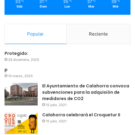
33
31
35
37
39
℃
℃
℃
℃
℃
Sáb
Dom
Lun
Mar
Mié
Popular
Reciente
Protegido:
29 diciembre, 2025
p
10 marzo, 2025
El Ayuntamiento de Calahorra convoca
subvenciones para la adquisión de
medidores de CO2
15 julio, 2021
Calahorra celebrará el Croquetur II
15 julio, 2021