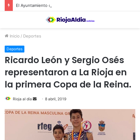
El Ayuntamiento de Calahorra convoca subvenciones para la adquisión de medidores de CO2
Inicio
/
Deportes
Deportes
Ricardo León y Sergio Osés
representaron a La Rioja en
la primera Copa de la Reina.
Rioja al día
S
8 abril, 2019
e
n
d
a
n