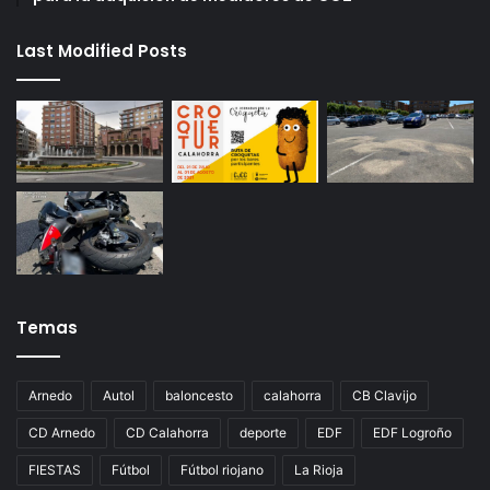
Last Modified Posts
Temas
Arnedo
Autol
baloncesto
calahorra
CB Clavijo
CD Arnedo
CD Calahorra
deporte
EDF
EDF Logroño
FIESTAS
Fútbol
Fútbol riojano
La Rioja