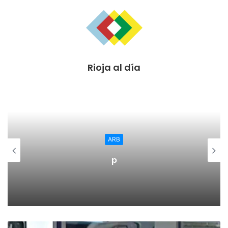
encontrar su acceso a los seis municipios que componen
el Valle de Ocón. Desde el Partido Riojano consideran que
además la Fiesta de la Molienda que se celebra en Ocón,
fiesta de interés turístico regional, es otro acicate para
reforzar las comunicaciones de los pueblos de Ocón.
Rioja al día
El Portavoz regionalista en Ocón, Rubén Gil, ha
manifestado que “El Valle de Ocón es un lugar todavía muy
desconocido y es necesario dar a conocer sus recursos de
todas las formas posibles y una básica es dar a conocer
por dónde ir. Es un buen momento para luchar por frenar la
ARB
despoblación, que es algo primordial, por eso, la mejora de
p
las comunicaciones es un referente y el coste de esta
iniciativa es mínimo y el resultado seguro que muy
positivo”.