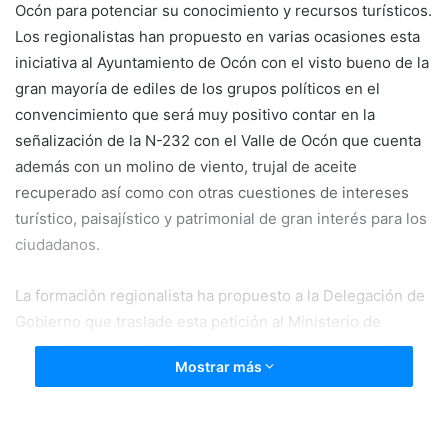
Ocón para potenciar su conocimiento y recursos turísticos.
a
n
Los regionalistas han propuesto en varias ocasiones esta
e
iniciativa al Ayuntamiento de Ocón con el visto bueno de la
m
gran mayoría de ediles de los grupos políticos en el
a
convencimiento que será muy positivo contar en la
i
señalización de la N-232 con el Valle de Ocón que cuenta
l
además con un molino de viento, trujal de aceite
recuperado así como con otras cuestiones de intereses
turístico, paisajístico y patrimonial de gran interés para los
ciudadanos.
La formación regionalista ha propuesto a la Delegación de
Gobierno que traslade esta petición al Ministerio de
Fomento, ya que entienden que puede ser muy positiva
Mostrar más
para dar a conocer el Valle de Ocón, un lugar aún muy
desconocido para los propios riojanos y que los visitantes
no encuentran en ningún momento en la N-232 para