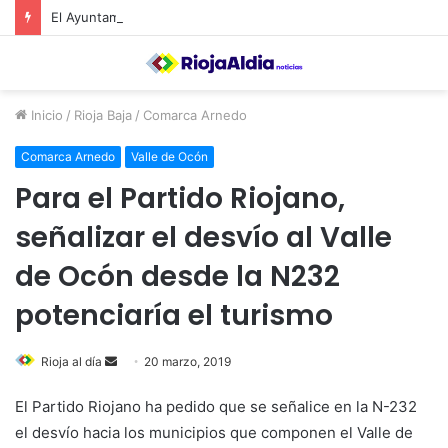
El Ayuntamiento de Calahorra convoca subvenciones para la adquisión de medidores de CO2
Inicio
/
Rioja Baja
/
Comarca Arnedo
Comarca Arnedo
Valle de Ocón
Para el Partido Riojano,
señalizar el desvío al Valle
de Ocón desde la N232
potenciaría el turismo
Rioja al día
S
20 marzo, 2019
e
El Partido Riojano ha pedido que se señalice en la N-232
n
el desvío hacia los municipios que componen el Valle de
d