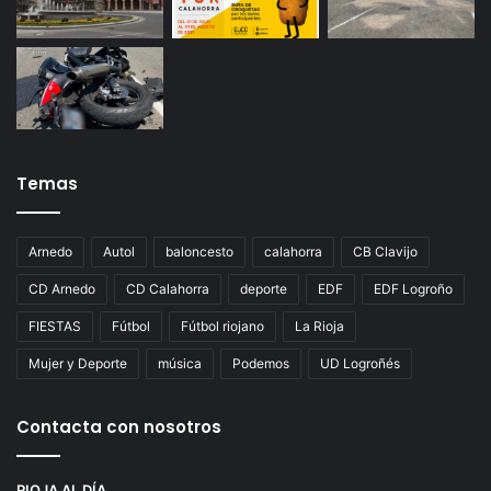
Temas
Arnedo
Autol
baloncesto
calahorra
CB Clavijo
CD Arnedo
CD Calahorra
deporte
EDF
EDF Logroño
FIESTAS
Fútbol
Fútbol riojano
La Rioja
Mujer y Deporte
música
Podemos
UD Logroñés
Contacta con nosotros
RIOJA AL DÍA