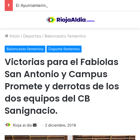
El Ayuntamiento de Calahorra convoca subvenciones para la adquisión de medidores de CO2
Inicio
/
Deportes
/
Baloncesto femenino
Baloncesto femenino
Deporte femenino
Victorias para el Fabiolas
San Antonio y Campus
Promete y derrotas de los
dos equipos del CB
Sanignacio.
Rioja al día
S
2 diciembre, 2018
e