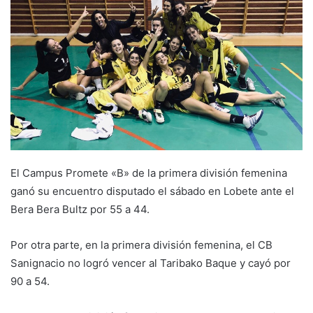
n
d
a
n
e
m
a
i
l
El Campus Promete «B» de la primera división femenina
ganó su encuentro disputado el sábado en Lobete ante el
Bera Bera Bultz por 55 a 44.
Por otra parte, en la primera división femenina, el CB
Sanignacio no logró vencer al Taribako Baque y cayó por
90 a 54.