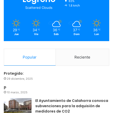
83%
o
r
e
r
1.8 km/h
Scattered Clouds
k
a
m
29
34
36
37
36
℃
℃
℃
℃
℃
Jue
Vie
Sáb
Dom
Lun
Popular
Reciente
Protegido:
29 diciembre, 2025
p
10 marzo, 2025
El Ayuntamiento de Calahorra convoca
subvenciones para la adquisión de
medidores de CO2