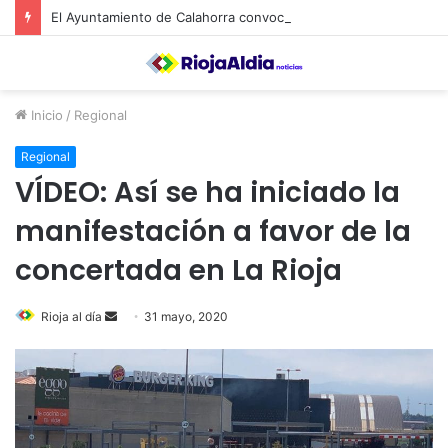
El Ayuntamiento de Calahorra convoca subvenciones para la adquisión de medidores de CO2
Inicio
/
Regional
Regional
VÍDEO: Así se ha iniciado la
manifestación a favor de la
concertada en La Rioja
Rioja al día
S
31 mayo, 2020
e
n
d
a
n