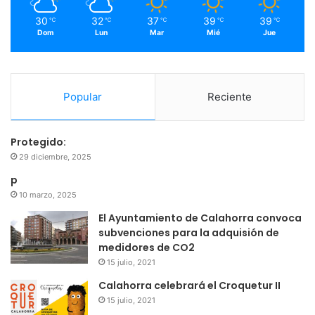
m
30
32
37
39
39
℃
℃
℃
℃
℃
Dom
Lun
Mar
Mié
Jue
Popular
Reciente
Protegido:
29 diciembre, 2025
p
10 marzo, 2025
El Ayuntamiento de Calahorra convoca
subvenciones para la adquisión de
medidores de CO2
15 julio, 2021
Calahorra celebrará el Croquetur II
15 julio, 2021