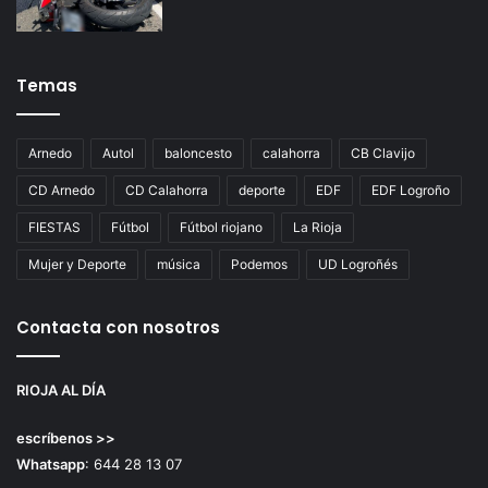
Temas
Arnedo
Autol
baloncesto
calahorra
CB Clavijo
CD Arnedo
CD Calahorra
deporte
EDF
EDF Logroño
FIESTAS
Fútbol
Fútbol riojano
La Rioja
Mujer y Deporte
música
Podemos
UD Logroñés
Contacta con nosotros
RIOJA AL DÍA
escríbenos >>
Whatsapp
: 644 28 13 07