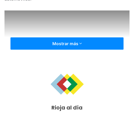
Mostrar más
Esta protesta, que ha recorrido las calles de la capital
riojana, tenía como objeto rechazar el aumento de las ratio
Rioja al día
mínimas, la supresión de unidades concertadas y la falta
de diálogo y consenso. Igualmente, se ha vuelto a exigir el
cese del Consejero de Educación, Luis Cacho.