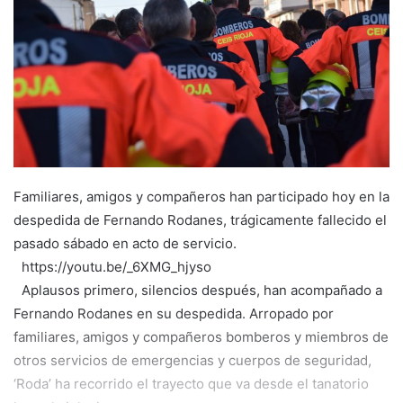
e
m
a
i
l
Familiares, amigos y compañeros han participado hoy en la
despedida de Fernando Rodanes, trágicamente fallecido el
pasado sábado en acto de servicio.
https://youtu.be/_6XMG_hjyso
Aplausos primero, silencios después, han acompañado a
Fernando Rodanes en su despedida. Arropado por
familiares, amigos y compañeros bomberos y miembros de
otros servicios de emergencias y cuerpos de seguridad,
‘Roda’ ha recorrido el trayecto que va desde el tanatorio