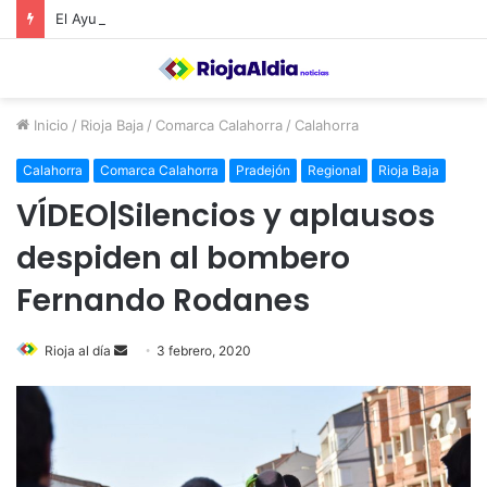
El Ayuntamiento de Calahorra convoca subvenciones para la adquisión de medidores de CO2
Inicio
/
Rioja Baja
/
Comarca Calahorra
/
Calahorra
Calahorra
Comarca Calahorra
Pradejón
Regional
Rioja Baja
VÍDEO|Silencios y aplausos
despiden al bombero
Fernando Rodanes
Rioja al día
S
3 febrero, 2020
e
n
d
a
n