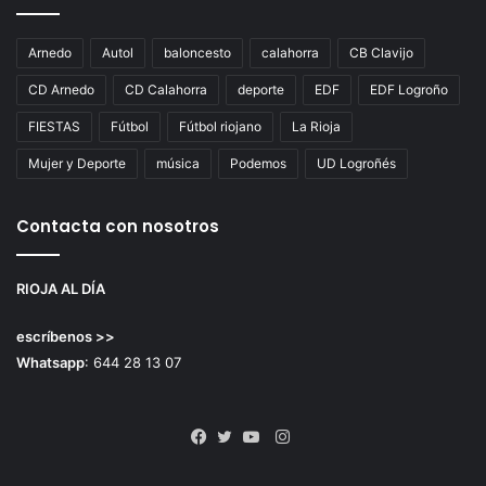
Arnedo
Autol
baloncesto
calahorra
CB Clavijo
CD Arnedo
CD Calahorra
deporte
EDF
EDF Logroño
FIESTAS
Fútbol
Fútbol riojano
La Rioja
Mujer y Deporte
música
Podemos
UD Logroñés
Contacta con nosotros
RIOJA AL DÍA
escríbenos >>
Whatsapp
: 644 28 13 07
Instagram
Facebook
Twitter
YouTube