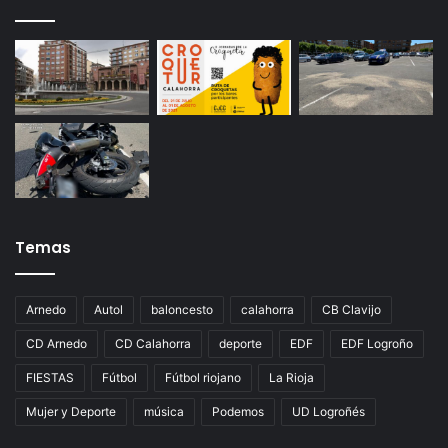
Temas
Arnedo
Autol
baloncesto
calahorra
CB Clavijo
CD Arnedo
CD Calahorra
deporte
EDF
EDF Logroño
FIESTAS
Fútbol
Fútbol riojano
La Rioja
Mujer y Deporte
música
Podemos
UD Logroñés