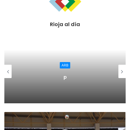
Rioja al día
ARB
p