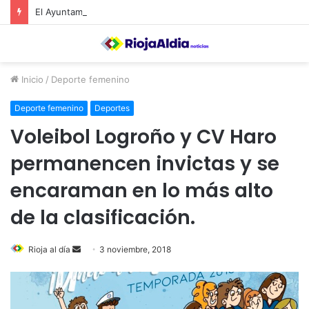
El Ayuntamiento de Calahorra convoca subvenciones para la adquisión de medidores de CO2
Inicio
/
Deporte femenino
Deporte femenino
Deportes
Voleibol Logroño y CV Haro
permanencen invictas y se
encaraman en lo más alto
de la clasificación.
Rioja al día
S
3 noviembre, 2018
e
n
d