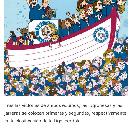
a
n
e
m
a
i
l
Tras las victorias de ambos equipos, las logroñesas y las
jarreras se colocan primeras y segundas, respectivamente,
en la clasificación de la Liga Iberdola.