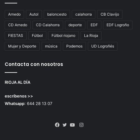
Arnedo
Autol
baloncesto
calahorra
CB Clavijo
CD Arnedo
CD Calahorra
deporte
EDF
EDF Logroño
FIESTAS
Fútbol
Fútbol riojano
La Rioja
Mujer y Deporte
música
Podemos
UD Logroñés
Contacta con nosotros
RIOJA AL DÍA
escríbenos >>
Whatsapp
: 644 28 13 07
Instagram
Facebook
Twitter
YouTube