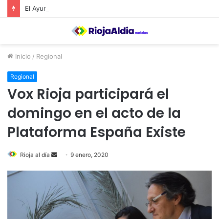
El Ayuntamiento de Calahorra convoca subvenciones para la adquisión de medidores de CO2
Inicio
/
Regional
Regional
Vox Rioja participará el
domingo en el acto de la
Plataforma España Existe
Rioja al día
S
9 enero, 2020
e
n
d
a
n