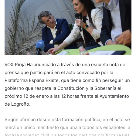
e
m
a
i
l
VOX Rioja Ha anunciado a través de una escueta nota de
prensa que participará en el acto convocado por la
Plataforma España Existe, que tiene como fin perseguir un
gobierno que respete la Constitución y la Soberanía el
próximo 12 de enero a las 12 horas frente al Ayuntamiento
de Logroño.
Según afirman desde esta formación política, en el acto se
leerá un único manifiesto que una a todos los españoles, a
toda la sociedad civil y a todos los partidos políticos leales