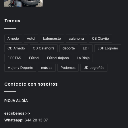
Temas
Arnedo
Autol
baloncesto
calahorra
CB Clavijo
CD Arnedo
CD Calahorra
deporte
EDF
EDF Logroño
FIESTAS
Fútbol
Fútbol riojano
La Rioja
Mujer y Deporte
música
Podemos
UD Logroñés
Contacta con nosotros
RIOJA AL DÍA
escríbenos >>
Whatsapp
: 644 28 13 07