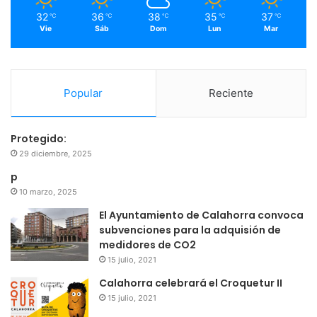
m
32
36
38
35
37
℃
℃
℃
℃
℃
Vie
Sáb
Dom
Lun
Mar
Popular
Reciente
Protegido:
29 diciembre, 2025
p
10 marzo, 2025
El Ayuntamiento de Calahorra convoca
subvenciones para la adquisión de
medidores de CO2
15 julio, 2021
Calahorra celebrará el Croquetur II
15 julio, 2021