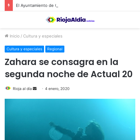
El Ayuntamiento de Calahorra convoca subvenciones para la adquisión de medidores de CO2
Inicio
/
Cultura y especiales
Cultura y especiales
Regional
Zahara se consagra en la
segunda noche de Actual 20
Rioja al día
S
4 enero, 2020
e
n
d
a
n
e