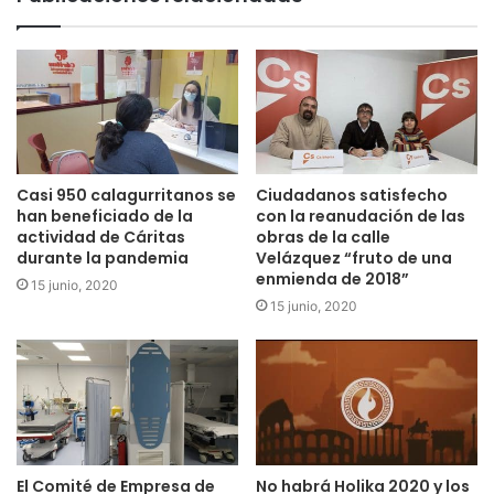
En 2019 tanto el Museo de la Romanización como el de la
Verdura van a continuar con las visitas guiadas, talleres y
juegos dirigidos a escolares y tienen previsto desarrollar
otras actividades dinamizadoras para todo el público.
Casi 950 calagurritanos se
Ciudadanos satisfecho
han beneficiado de la
con la reanudación de las
actividad de Cáritas
obras de la calle
durante la pandemia
Velázquez “fruto de una
enmienda de 2018”
15 junio, 2020
15 junio, 2020
El Comité de Empresa de
No habrá Holika 2020 y los