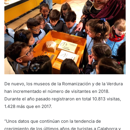
a
n
e
m
a
i
l
De nuevo, los museos de la Romanización y de la Verdura
han incrementado el número de visitantes en 2018.
Durante el año pasado registraron en total 10.813 visitas,
1.428 más que en 2017.
“Unos datos que continúan con la tendencia de
crecimiento de los últimos años de turistas a Calahorra y