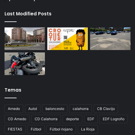
Last Modified Posts
Temas
Arnedo
Autol
baloncesto
calahorra
CB Clavijo
CD Arnedo
CD Calahorra
deporte
EDF
EDF Logroño
FIESTAS
Fútbol
Fútbol riojano
La Rioja