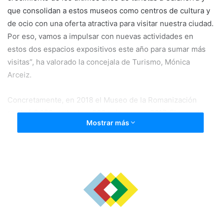
que consolidan a estos museos como centros de cultura y
de ocio con una oferta atractiva para visitar nuestra ciudad.
Por eso, vamos a impulsar con nuevas actividades en
estos dos espacios expositivos este año para sumar más
visitas”, ha valorado la concejala de Turismo, Mónica
Arceiz.
Concretamente, en 2018 el Museo de la Romanización
recibió 6.059 visitantes, 800 más que en 2017. El mes de
Mostrar más
mayor afluencia fue mayo con 694 visitas.
Hasta este museo se acercaron 113 grupos, 14 más que
2017. Principalmente, grupos escolares procedentes de
Calahorra, Logroño y Miranda de Ebro alcanzando entre
profesores y alumnos 525 personas. El resto de grupos
corresponden a asociaciones de personas mayores.