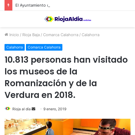
El Ayuntamiento de Calahorra convoca subvenciones para la adquisión de medidores de CO2
Inicio
/
Rioja Baja
/
Comarca Calahorra
/
Calahorra
Calahorra
Comarca Calahorra
10.813 personas han visitado
los museos de la
Romanización y de la
Verdura en 2018.
Rioja al día
S
9 enero, 2019
e
n
d