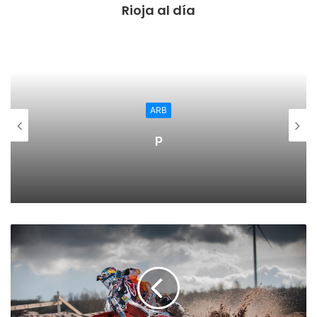
Rioja al día
Las visitas en grupos sumaron 3.116 personas y los
visitantes individuales, 2.943.
De los 6.059 visitantes registrados el año pasado el
44,56% fueron riojanos, seguidos de los madrileños con
una representación del 17,77%, de los vascos con un
ARB
porcentaje del 15,29% y de catalanes con un 6,5%.
p
El año pasado el Museo de la Verdura congregó a 4.527
personas, aumentando el número de visitas en 628
respecto al año anterior.
Como es habitual, abril fue el mes que más personas
visitaron este espacio expositivo dedicado a los productos
hortofrutícolas -único en España-, coincidiendo con la
celebración de las Jornadas Gastronómicas de la Verduras,
declaradas Fiesta de Interés Regional. A lo largo de este