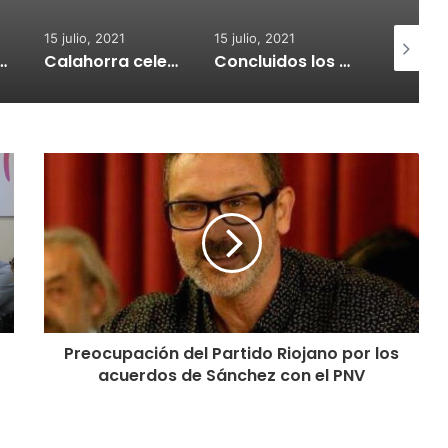
15 julio, 2021
15 julio, 2021
15 julio, 2
nvoca subvenciones para la adquisión de medidores de CO2
Calahorra celebrará el Croquetur II
Concluidos los trabajos de reposición del asfaltado de Calahorra
Preocupación del Partido Riojano por los
acuerdos de Sánchez con el PNV