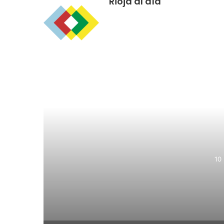
Rioja al día
R
10