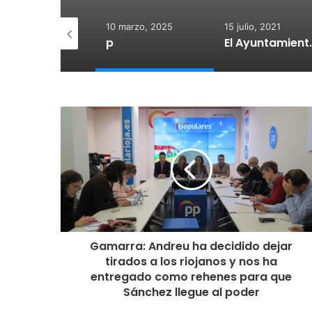
 diciembre, 2025
10 marzo, 2025
15 julio, 2021
otegido:
p
El Ayuntamiento de Calahorra co
Gamarra: Andreu ha decidido dejar
tirados a los riojanos y nos ha
entregado como rehenes para que
Sánchez llegue al poder