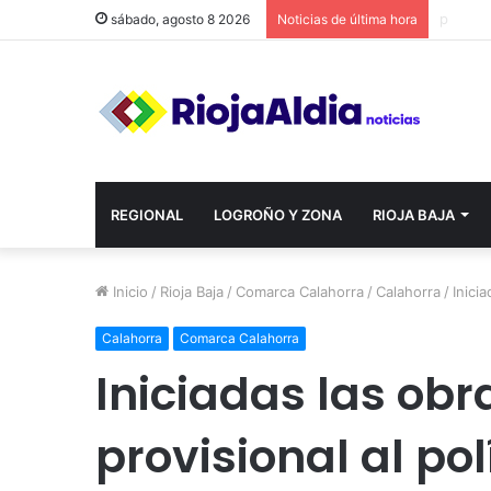
sábado, agosto 8 2026
Noticias de última hora
REGIONAL
LOGROÑO Y ZONA
RIOJA BAJA
Inicio
/
Rioja Baja
/
Comarca Calahorra
/
Calahorra
/
Inici
Calahorra
Comarca Calahorra
Iniciadas las obr
provisional al po