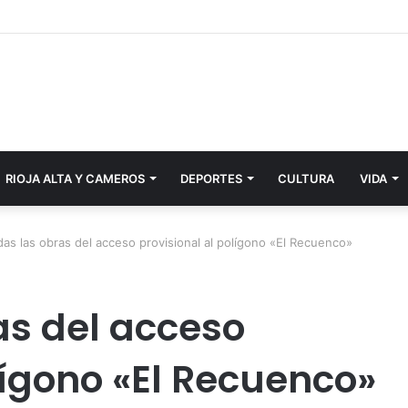
RIOJA ALTA Y CAMEROS
DEPORTES
CULTURA
VIDA
adas las obras del acceso provisional al polígono «El Recuenco»
as del acceso
lígono «El Recuenco»