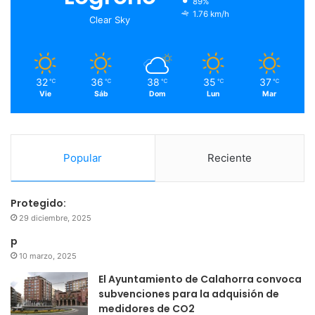
89%
o
r
e
r
1.76 km/h
Clear Sky
k
a
m
32
36
38
35
37
℃
℃
℃
℃
℃
Vie
Sáb
Dom
Lun
Mar
Popular
Reciente
Protegido:
29 diciembre, 2025
p
10 marzo, 2025
El Ayuntamiento de Calahorra convoca
subvenciones para la adquisión de
medidores de CO2