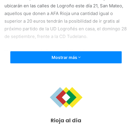
ubicarán en las calles de Logroño este día 21, San Mateo,
aquellos que donen a AFA Rioja una cantidad igual o
superior a 20 euros tendrán la posibilidad de ir gratis al
próximo partido de la UD Logroñés en casa, el domingo 28
de septiembre, frente a la CD Tudelano.
Una apuesta por la Responsabilidad Social
Mostrar más
«Dentro del concepto de Responsabilidad Social
Corporativa, y más coincidiendo con la efeméride del Día
Mundial del Alzheimer, hemos querido conocer y apoyar a
AFA Rioja para poner nuestro puntito e intentar
concienciar a la sociedad logroñesa. Queremos estar muy
de parte de todo este tipo de asociaciones», subraya
Juanjo Guerreros, vicepresidente del club blanquirrojo.
Rioja al día
«Tiene mucha importancia mostrar la problemática de
todos los aspectos relacionados con la enfermedad, para