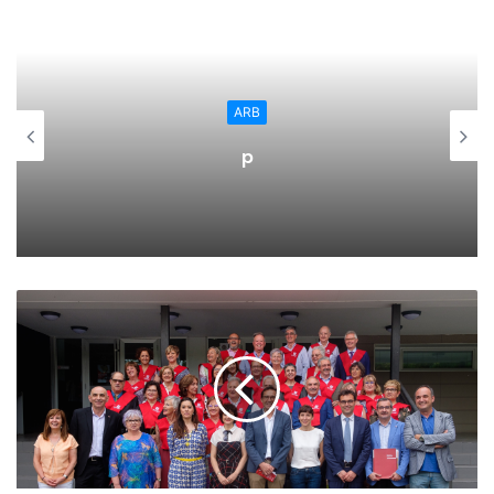
que todos seamos conscientes de ello y de los recursos
que ofrecemos en AFA Rioja», destaca Alberto De Pablo,
presidente de la asociación, que aplaude «el gesto
solidario de la UD Logroñés con nosotros».
ARB
Así pues, este sábado a partir de las 11 horas, se jugará
p
otro partido: el de apoyo a los afectados por el Alzheimer.