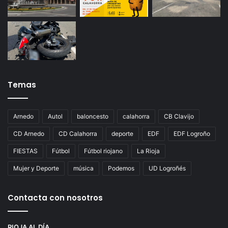
Temas
Arnedo
Autol
baloncesto
calahorra
CB Clavijo
CD Arnedo
CD Calahorra
deporte
EDF
EDF Logroño
FIESTAS
Fútbol
Fútbol riojano
La Rioja
Mujer y Deporte
música
Podemos
UD Logroñés
Contacta con nosotros
RIOJA AL DÍA