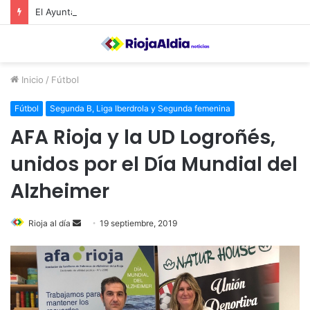
El Ayuntamiento de Calahorra convoca subvenciones para la adquisión de medidores de CO2
Inicio
/
Fútbol
Fútbol
Segunda B, Liga Iberdrola y Segunda femenina
AFA Rioja y la UD Logroñés,
unidos por el Día Mundial del
Alzheimer
Rioja al día
S
19 septiembre, 2019
e
n
d
a
n