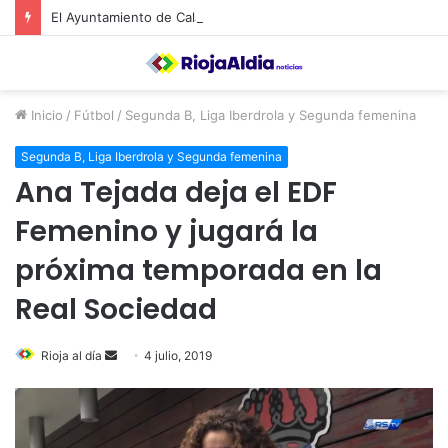
El Ayuntamiento de Calahorra convoca subvenciones para la adquisión de medidores de CO2
Inicio
/
Fútbol
/
Segunda B, Liga Iberdrola y Segunda femenina
Segunda B, Liga Iberdrola y Segunda femenina
Ana Tejada deja el EDF
Femenino y jugará la
próxima temporada en la
Real Sociedad
Rioja al día
S
4 julio, 2019
e
n
d