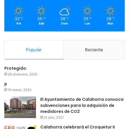
k
a
m
32
35
38
35
39
℃
℃
℃
℃
℃
Vie
Sáb
Dom
Lun
Mar
Popular
Reciente
Protegido:
29 diciembre, 2025
p
10 marzo, 2025
El Ayuntamiento de Calahorra convoca
subvenciones para la adquisión de
medidores de CO2
15 julio, 2021
Calahorra celebrará el Croquetur II