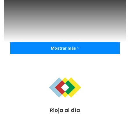
Mostrar más
Como destacan desde el equipo txuri urdin, «la joven
defensa riojana destaca por su calidad y su saber estar a
pesar de su juventud.»
Ana Tejada ha sido campeona del mundo sub-17 y llega
para reforzar la zaga txuri urdin, reciente campeón de la
Rioja al día
Copa de la Reina.
Ana Tejada se ha mostrado muy ilusionada por empezar