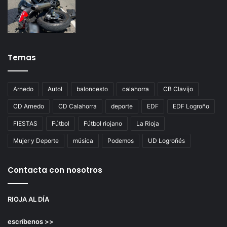
Temas
Arnedo
Autol
baloncesto
calahorra
CB Clavijo
CD Arnedo
CD Calahorra
deporte
EDF
EDF Logroño
FIESTAS
Fútbol
Fútbol riojano
La Rioja
Mujer y Deporte
música
Podemos
UD Logroñés
Contacta con nosotros
RIOJA AL DÍA
escríbenos >>