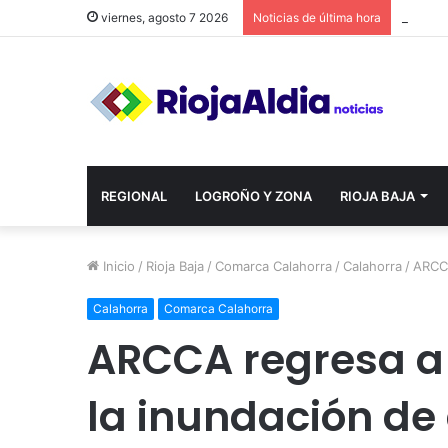
viernes, agosto 7 2026
Noticias de última hora
REGIONAL
LOGROÑO Y ZONA
RIOJA BAJA
Inicio
/
Rioja Baja
/
Comarca Calahorra
/
Calahorra
/
ARCCA
Calahorra
Comarca Calahorra
ARCCA regresa a 
la inundación de 