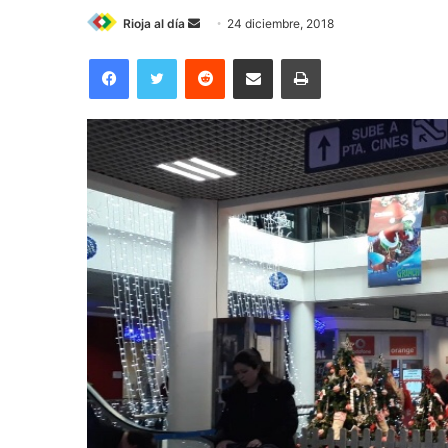
Rioja al día
S
24 diciembre, 2018
e
Facebook
Twitter
Reddit
Compartir por correo electrónico
Imprimir
n
d
a
n
e
m
a
i
l