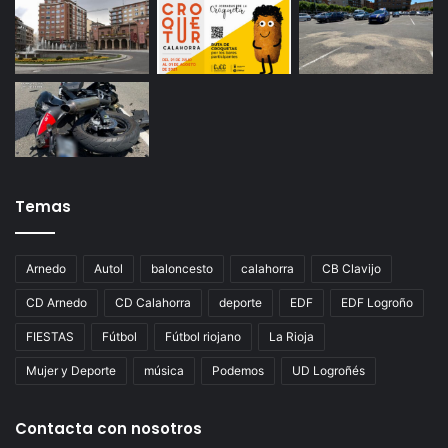
Temas
Arnedo
Autol
baloncesto
calahorra
CB Clavijo
CD Arnedo
CD Calahorra
deporte
EDF
EDF Logroño
FIESTAS
Fútbol
Fútbol riojano
La Rioja
Mujer y Deporte
música
Podemos
UD Logroñés
Contacta con nosotros