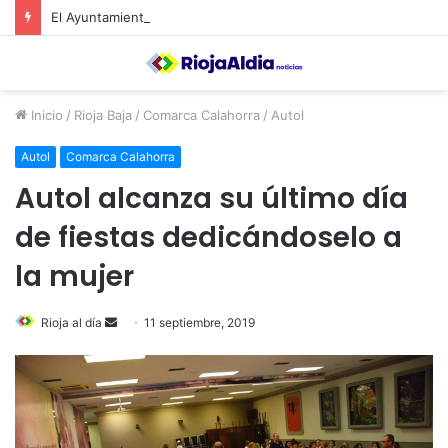
El Ayuntamiento de Calahorra convoca subvenciones para la adquisión de medidores de CO2
Inicio
/
Rioja Baja
/
Comarca Calahorra
/
Autol
Autol
Comarca Calahorra
Autol alcanza su último día
de fiestas dedicándoselo a
la mujer
Rioja al día
S
11 septiembre, 2019
e
n
d
a
n