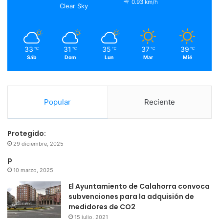
o
r
e
r
0.93 km/h
Clear Sky
k
a
m
33
31
35
37
39
℃
℃
℃
℃
℃
Sáb
Dom
Lun
Mar
Mié
Popular
Reciente
Protegido:
29 diciembre, 2025
p
10 marzo, 2025
El Ayuntamiento de Calahorra convoca
subvenciones para la adquisión de
medidores de CO2
15 julio, 2021