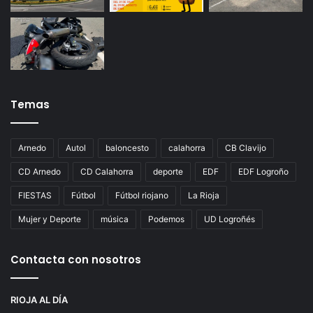
Temas
Arnedo
Autol
baloncesto
calahorra
CB Clavijo
CD Arnedo
CD Calahorra
deporte
EDF
EDF Logroño
FIESTAS
Fútbol
Fútbol riojano
La Rioja
Mujer y Deporte
música
Podemos
UD Logroñés
Contacta con nosotros
RIOJA AL DÍA