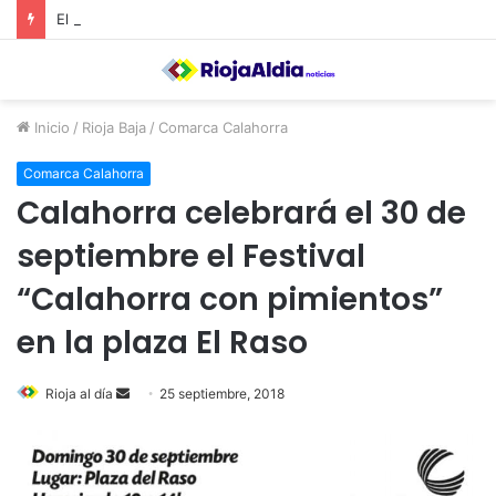
El Ayuntamiento de Calahorra convoca subvenciones para la adquisión de medidores de CO2
Inicio
/
Rioja Baja
/
Comarca Calahorra
Comarca Calahorra
Calahorra celebrará el 30 de
septiembre el Festival
“Calahorra con pimientos”
en la plaza El Raso
Rioja al día
S
25 septiembre, 2018
e
n
d