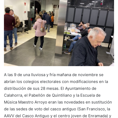
a
n
e
m
a
i
l
A las 9 de una lluviosa y fría mañana de noviembre se
abrían los colegios electorales con modificaciones en la
distribución de sus 28 mesas. El Ayuntamiento de
Calahorra, el Pabellón de Quintiliano y la Escuela de
Música Maestro Arroyo eran las novedades en sustitución
de las sedes de voto del casco antiguo (San Francisco, la
AAVV del Casco Antiguo y el centro joven de Enramada) y