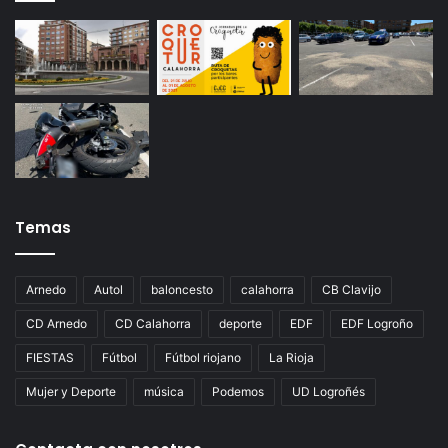
Temas
Arnedo
Autol
baloncesto
calahorra
CB Clavijo
CD Arnedo
CD Calahorra
deporte
EDF
EDF Logroño
FIESTAS
Fútbol
Fútbol riojano
La Rioja
Mujer y Deporte
música
Podemos
UD Logroñés