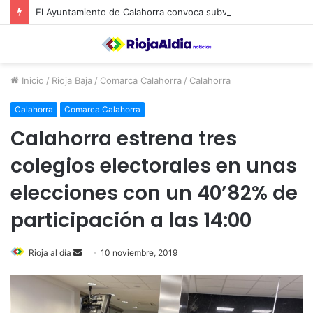
El Ayuntamiento de Calahorra convoca subvenciones para la adquisión de medidores de CO2
Inicio
/
Rioja Baja
/
Comarca Calahorra
/
Calahorra
Calahorra
Comarca Calahorra
Calahorra estrena tres
colegios electorales en unas
elecciones con un 40’82% de
participación a las 14:00
Rioja al día
S
10 noviembre, 2019
e
n
d