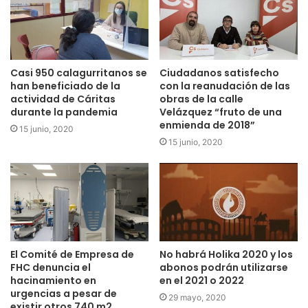
Este año se han vivido siete procesos electorales y eso se
notaba en el ambiente que rodeada a unas urnas. 16.989
calagurritanos estaban llamados a votar y tan sólo el
40’82% había ejercido su derecho al voto a las 14:00 horas.
Casi 950 calagurritanos se
Ciudadanos satisfecho
han beneficiado de la
con la reanudación de las
actividad de Cáritas
obras de la calle
durante la pandemia
Velázquez “fruto de una
enmienda de 2018”
15 junio, 2020
15 junio, 2020
El Comité de Empresa de
No habrá Holika 2020 y los
FHC denuncia el
abonos podrán utilizarse
hacinamiento en
en el 2021 o 2022
urgencias a pesar de
29 mayo, 2020
existir otros 740 m2