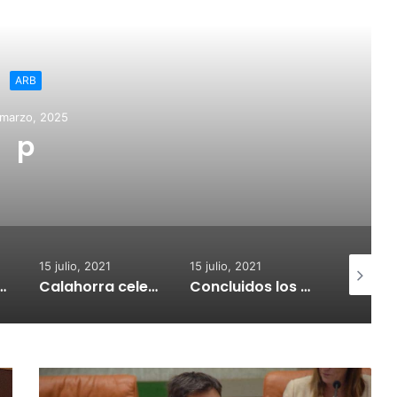
ead Next
ARB
 marzo, 2025
p
15 julio, 2021
15 julio, 2021
15 julio, 2
nvoca subvenciones para la adquisión de medidores de CO2
Calahorra celebrará el Croquetur II
Concluidos los trabajos de reposición del asfaltado de Calahorra