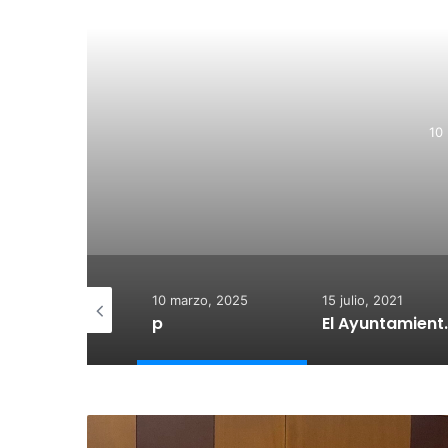
R
10
 diciembre, 2025
10 marzo, 2025
15 julio, 2021
otegido:
p
El Ayuntamiento de Calahorra co