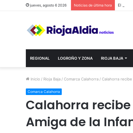
jueves, agosto 6 2026
Noticias de última hora
REGIONAL
LOGROÑO Y ZONA
RIOJA BAJA
Inicio
/
Rioja Baja
/
Comarca Calahorra
/
Calahorra recibe 
Comarca Calahorra
Calahorra recibe 
Amiga de la Infan