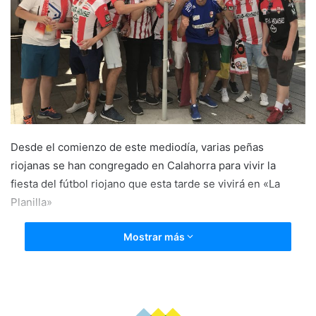
a
i
l
Desde el comienzo de este mediodía, varias peñas
riojanas se han congregado en Calahorra para vivir la
fiesta del fútbol riojano que esta tarde se vivirá en «La
Planilla»
Mostrar más