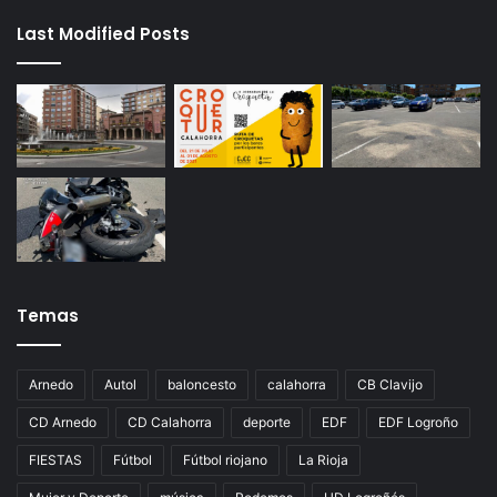
Last Modified Posts
Temas
Arnedo
Autol
baloncesto
calahorra
CB Clavijo
CD Arnedo
CD Calahorra
deporte
EDF
EDF Logroño
FIESTAS
Fútbol
Fútbol riojano
La Rioja