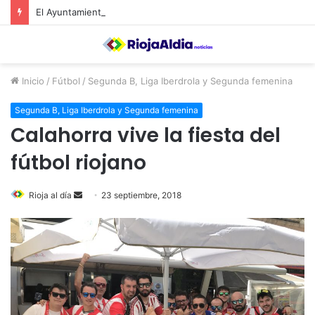
El Ayuntamiento de Calahorra convoca subvenciones para la adquisión de medidores de CO2
Inicio
/
Fútbol
/
Segunda B, Liga Iberdrola y Segunda femenina
Segunda B, Liga Iberdrola y Segunda femenina
Calahorra vive la fiesta del
fútbol riojano
Rioja al día
S
23 septiembre, 2018
e
n
d
a
n
e
m