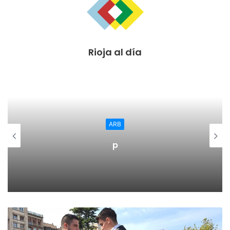
Rioja al día
ARB
p