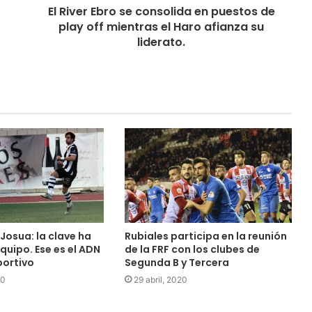
El River Ebro se consolida en puestos de
play off mientras el Haro afianza su
liderato.
Josua: la clave ha
Rubiales participa en la reunión
equipo. Ese es el ADN
de la FRF con los clubes de
portivo
Segunda B y Tercera
20
29 abril, 2020