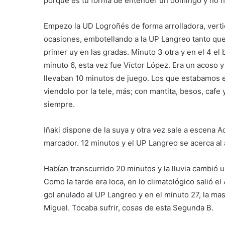
porque es tu forma de entender un domingo y no ha
Empezo la UD Logroñés de forma arrolladora, verti
ocasiones, embotellando a la UP Langreo tanto que
primer uy en las gradas. Minuto 3 otra y en el 4 el 
minuto 6, esta vez fue Víctor López. Era un acoso 
llevaban 10 minutos de juego. Los que estabamos e
viendolo por la tele, más; con mantita, besos, cafe
siempre.
Iñaki dispone de la suya y otra vez sale a escena A
marcador. 12 minutos y el UP Langreo se acerca al a
Habían transcurrido 20 minutos y la lluvia cambió 
Como la tarde era loca, en lo climatológico salió el
gol anulado al UP Langreo y en el minuto 27, la mas
Miguel. Tocaba sufrir, cosas de esta Segunda B.