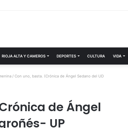
RIOJA ALTA Y CAMEROS
DEPORTES
CULTURA
VIDA
emenina
/
Con uno, basta. (Crónica de Ángel Sedano del UD
(Crónica de Ángel
ogroñés- UP