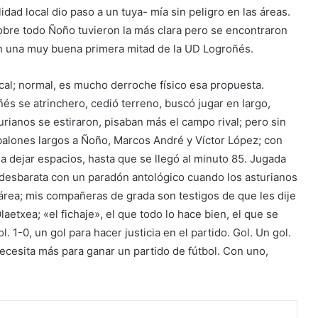
lidad local dio paso a un tuya- mía sin peligro en las áreas.
sobre todo Ñoño tuvieron la más clara pero se encontraron
n una muy buena primera mitad de la UD Logroñés.
al; normal, es mucho derroche físico esa propuesta.
s se atrinchero, cedió terreno, buscó jugar en largo,
rianos se estiraron, pisaban más el campo rival; pero sin
n balones largos a Ñoño, Marcos André y Víctor López; con
 a dejar espacios, hasta que se llegó al minuto 85. Jugada
desbarata con un paradón antológico cuando los asturianos
l área; mis compañeras de grada son testigos de que les dije
laetxea; «el fichaje», el que todo lo hace bien, el que se
 1-0, un gol para hacer justicia en el partido. Gol. Un gol.
ecesita más para ganar un partido de fútbol. Con uno,