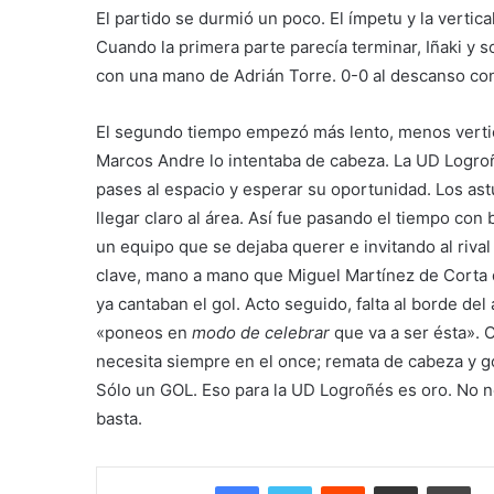
El partido se durmió un poco. El ímpetu y la vertica
Cuando la primera parte parecía terminar, Iñaki y 
con una mano de Adrián Torre. 0-0 al descanso co
El segundo tiempo empezó más lento, menos vertic
Marcos Andre lo intentaba de cabeza. La UD Logroñé
pases al espacio y esperar su oportunidad. Los astu
llegar claro al área. Así fue pasando el tiempo co
un equipo que se dejaba querer e invitando al rival
clave, mano a mano que Miguel Martínez de Corta 
ya cantaban el gol. Acto seguido, falta al borde de
«poneos en
modo de celebrar
que va a ser ésta». O
necesita siempre en el once; remata de cabeza y gol.
Sólo un GOL. Eso para la UD Logroñés es oro. No n
basta.
Facebook
Twitter
Reddit
Compartir por correo electrónico
Imprimir