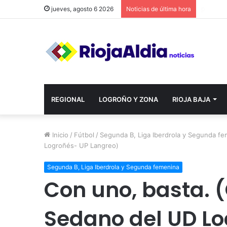
jueves, agosto 6 2026
Noticias de última hora
REGIONAL
LOGROÑO Y ZONA
RIOJA BAJA
Inicio
/
Fútbol
/
Segunda B, Liga Iberdrola y Segunda f
Logroñés- UP Langreo)
Segunda B, Liga Iberdrola y Segunda femenina
Con uno, basta. 
Sedano del UD L