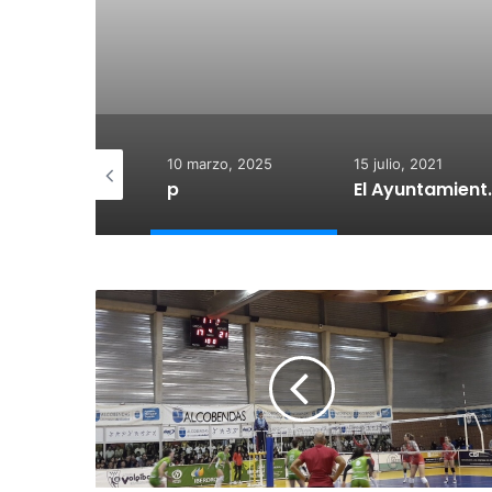
 diciembre, 2025
10 marzo, 2025
15 julio, 2021
otegido:
p
El Ayuntamiento de Calahorra co