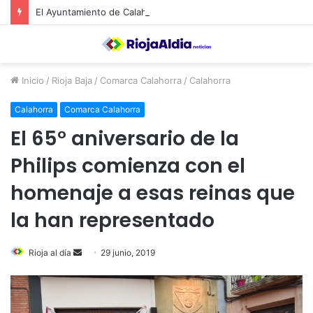
El Ayuntamiento de Calahorra convoca subvenciones para la adquisión de medidores de CO2
Inicio
/
Rioja Baja
/
Comarca Calahorra
/
Calahorra
Calahorra
Comarca Calahorra
El 65° aniversario de la
Philips comienza con el
homenaje a esas reinas que
la han representado
Rioja al día
S
29 junio, 2019
e
n
d