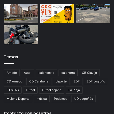
Temas
Arnedo
Autol
baloncesto
calahorra
CB Clavijo
CD Arnedo
CD Calahorra
deporte
EDF
EDF Logroño
FIESTAS
Fútbol
Fútbol riojano
La Rioja
Mujer y Deporte
música
Podemos
UD Logroñés
Contacta con nosotros