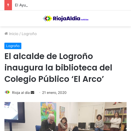
El Ayuntamiento de Calahorra convoca subvenciones para la adquisión de medidores de CO2
Inicio
/
Logroño
Logroño
El alcalde de Logroño
inaugura la biblioteca del
Colegio Público ‘El Arco’
Rioja al día
S
21 enero, 2020
e
n
d
a
n