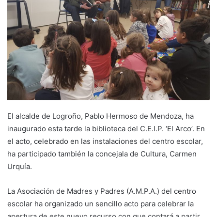
e
m
a
i
l
El alcalde de Logroño, Pablo Hermoso de Mendoza, ha
inaugurado esta tarde la biblioteca del C.E.I.P. ‘El Arco’. En
el acto, celebrado en las instalaciones del centro escolar,
ha participado también la concejala de Cultura, Carmen
Urquía.
La Asociación de Madres y Padres (A.M.P.A.) del centro
escolar ha organizado un sencillo acto para celebrar la
apertura de este nuevo recurso con que contará a partir