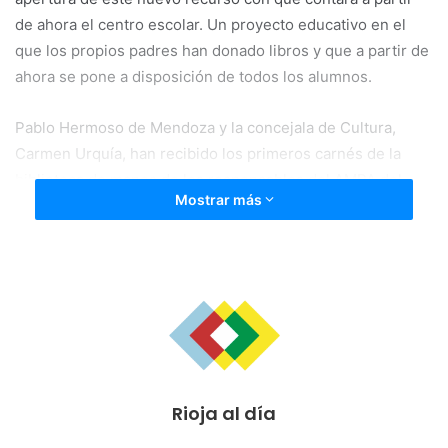
de ahora el centro escolar. Un proyecto educativo en el
que los propios padres han donado libros y que a partir de
ahora se pone a disposición de todos los alumnos.
Pablo Hermoso de Mendoza y la concejala de Cultura,
Carmen Urquía, han recibido los primeros carnés de la
biblioteca de manos de los responsables del AMPA del
Mostrar más
centro.
Posteriormente, tras subrayar unas breves palabras sobre
el valor de la lectura y la cultura para toda la sociedad, el
alcalde se ha dirigido a los más pequeños para participar
en la lectura de un pequeño fragmento de ‘Ulises’, de
Joyce, y les ha animado a leer para estimular la
imaginación y la creatividad.
Rioja al día
A continuación, los niños y niñas del colegio han