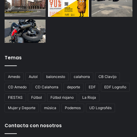
Temas
Arnedo
Autol
baloncesto
calahorra
CB Clavijo
CD Arnedo
CD Calahorra
deporte
EDF
EDF Logroño
FIESTAS
Fútbol
Fútbol riojano
La Rioja
Mujer y Deporte
música
Podemos
UD Logroñés
Contacta con nosotros