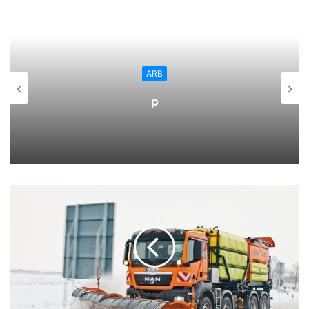
disfrutado de cuentacuentos y una yincana entre libros.
ARB
p