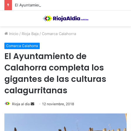
El Ayuntamiento de Calahorra convoca subvenciones para la adquisión de medidores de CO2
Inicio
/
Rioja Baja
/
Comarca Calahorra
Comarca Calahorra
El Ayuntamiento de
Calahorra completa los
gigantes de las culturas
calagurritanas
Rioja al día
S
12 noviembre, 2018
e
n
d