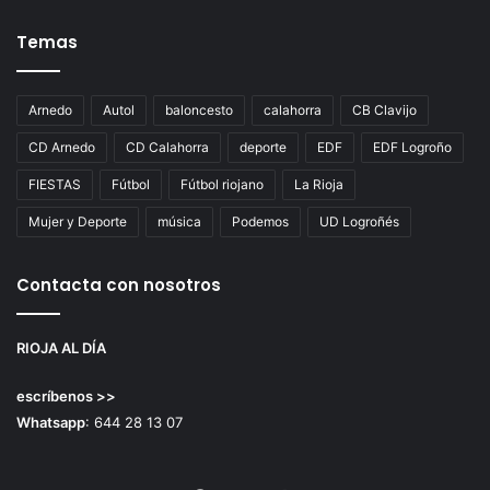
Temas
Arnedo
Autol
baloncesto
calahorra
CB Clavijo
CD Arnedo
CD Calahorra
deporte
EDF
EDF Logroño
FIESTAS
Fútbol
Fútbol riojano
La Rioja
Mujer y Deporte
música
Podemos
UD Logroñés
Contacta con nosotros
RIOJA AL DÍA
escríbenos >>
Whatsapp
: 644 28 13 07