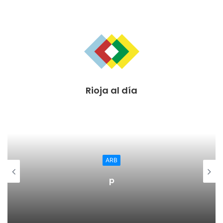
Rioja al día
ARB
p