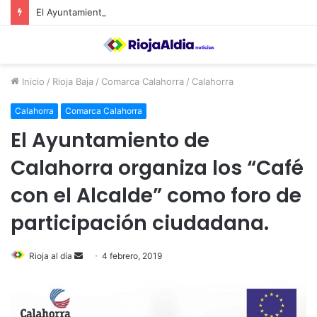
El Ayuntamiento de Calahorra convoca subvenciones para la adquisión de medidores de CO2
Inicio
/
Rioja Baja
/
Comarca Calahorra
/
Calahorra
Calahorra
Comarca Calahorra
El Ayuntamiento de
Calahorra organiza los “Café
con el Alcalde” como foro de
participación ciudadana.
Rioja al día
S
4 febrero, 2019
e
n
d