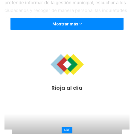
pretende informar de la gestión municipal, escuchar a los
ciudadanos y recoger de manera personal las inquietudes
y propuestas de los vecinos de Calahorra siguiendo con la
Mostrar más
política de transparencia.
En este primer encuentro se abordarán las inversiones
iniciales propuestas en la Estrategia de Desarrollo Urbano
Sostenible “Calahorra: dos milenios de futuro” dentro del
casco histórico de la ciudad por un valor de 2,7 millones
de euros, cofinanciadas por el Fondo Europeo de
Desarrollo Regional (FEDER) y el Ayuntamiento de
Calahorra.
Rioja al día
Son siete propuestas dirigidas a recuperar, conservar,
embellecer y proyectar el casco histórico calagurritano,
dotarlo de nuevos servicios y generar reclamos atractivos
para los calagurritanos y los visitantes.
La musealización del sector arqueológico de “Las
ARB