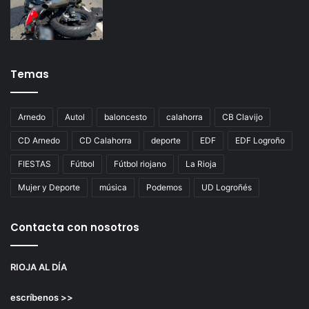
Temas
Arnedo
Autol
baloncesto
calahorra
CB Clavijo
CD Arnedo
CD Calahorra
deporte
EDF
EDF Logroño
FIESTAS
Fútbol
Fútbol riojano
La Rioja
Mujer y Deporte
música
Podemos
UD Logroñés
Contacta con nosotros
RIOJA AL DÍA
escríbenos >>