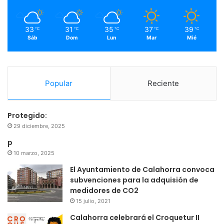
k
a
m
33
31
35
37
39
℃
℃
℃
℃
℃
Sáb
Dom
Lun
Mar
Mié
Popular
Reciente
Protegido:
29 diciembre, 2025
p
10 marzo, 2025
El Ayuntamiento de Calahorra convoca
subvenciones para la adquisión de
medidores de CO2
15 julio, 2021
Calahorra celebrará el Croquetur II