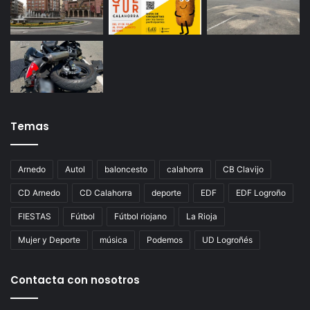
Temas
Arnedo
Autol
baloncesto
calahorra
CB Clavijo
CD Arnedo
CD Calahorra
deporte
EDF
EDF Logroño
FIESTAS
Fútbol
Fútbol riojano
La Rioja
Mujer y Deporte
música
Podemos
UD Logroñés
Contacta con nosotros