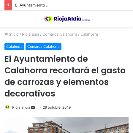
El Ayuntamiento de Calahorra convoca subvenciones para la adquisión de medidores de CO2
Inicio
/
Rioja Baja
/
Comarca Calahorra
/
Calahorra
Calahorra
Comarca Calahorra
El Ayuntamiento de
Calahorra recortará el gasto
de carrozas y elementos
decorativos
Rioja al día
S
29 octubre, 2019
e
n
d