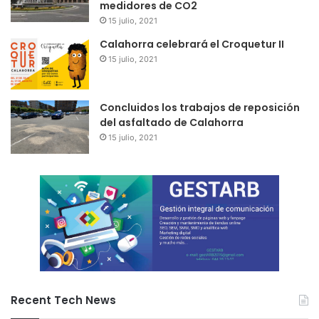
medidores de CO2
Peña Riojana
15 julio, 2021
XXXIII 24 h de baloncesto femenino y masculino
Calahorra celebrará el Croquetur II
Formalización de convenio
15 julio, 2021
1.000,00 euros.
Asociación Baloncesto Quintiliano
Concluidos los trabajos de reposición
del asfaltado de Calahorra
Actividades deportivas de baloncesto 2018-2019
15 julio, 2021
Formalización de convenio
4.000,00 euros.
En el área de cultura, la Junta de Gobierno Local procedió
a su vez a la devolución de cuotas de matrícula de la
Escuela Municipal de Música y Artes Escénicas “Maestro
Arroyo” en los casos en los que estas estaban justificadas.
También en el apartado de cultura aprobado el abono de la
Recent Tech News
subvención a la Asociación de Peregrinos del Señor