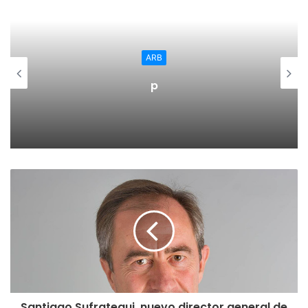
dentro del casco histórico. Asimismo, ha concedido una
licencia de primera ocupación para un merendero con
piscina en la calle México.
ARB
p
Esta JGL también ha concedido una ayuda a la
rehabilitación y edificación del casco histórico en la calle
Pastores por importe de 2.717,35 euros. Esta ayuda
supone el 20 % del presupuesto presentado.
También en el área de urbanismo, se ha aprobado la
recepción de las obras de consolidación estructural de la
plaza de toros. Esta obra ha tenido un coste en
certificaciones de 251.379,50 euros.
Además, se ha aprobado, la certificación n.º 4 y final del
contrato de obras de construcción de un centro de acogida
temporal de animales, por importe de 297,78 euros. El
Santiago Sufrategui, nuevo director general de