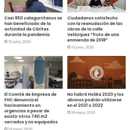
kilometraje. El gasto destinado a estos vehículos será de
79.200 euros entre 2020 y 2022. Los contratistas tienen 16
días hábiles para la presentación de sus proposiciones
Casi 950 calagurritanos se
Ciudadanos satisfecho
han beneficiado de la
con la reanudación de las
desde la publicación de esta oferta en la Plataforma de
actividad de Cáritas
obras de la calle
Contratación del Sector Público.
durante la pandemia
Velázquez “fruto de una
enmienda de 2018”
15 junio, 2020
En el área de comercio, se ha aprobado la concesión de
15 junio, 2020
una subvención del programa “Grande Calahorra” a Diego
Casas Alonso para la apertura de un gastro-bar en la plaza
de abastos, así como la liquidación del 50 % de la misma
(3.750 euros). Esta ayuda está dentro de la convocatoria
realizada en 2018.
El Comité de Empresa de
No habrá Holika 2020 y los
En el área de personal se han aprobado las bases para la
FHC denuncia el
abonos podrán utilizarse
hacinamiento en
en el 2021 o 2022
formación de una bolsa de empleo en la categoría de
urgencias a pesar de
29 mayo, 2020
técnico de cultura con el fin de recurrir a ella para la
existir otros 740 m2
provisión temporal por las ausencias o necesidades que
cerrados y no equipados
puedan producirse teniendo en cuenta que está prevista la
29 mayo, 2020