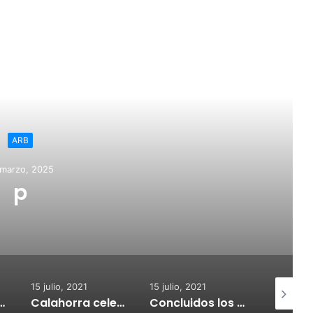
ead Next
ARB
 marzo, 2025
p
15 julio, 2021
15 julio, 2021
15 julio, 2
nvoca subvenciones para la adquisión de medidores de CO2
Calahorra celebrará el Croquetur II
Concluidos los trabajos de reposición del asfaltado de Calahorra