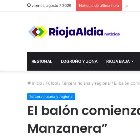
viernes, agosto 7 2026
Noticias de última hora
REGIONAL
LOGROÑO Y ZONA
RIOJA BAJA
Inicio
/
Fútbol
/
Tercera riojana y regional
/
El balón com
Tercera riojana y regional
El balón comienz
Manzanera”