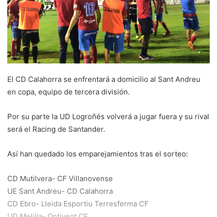
e
m
a
i
l
El CD Calahorra se enfrentará a domicilio al Sant Andreu
en copa, equipo de tercera división.
Por su parte la UD Logroñés volverá a jugar fuera y su rival
será el Racing de Santander.
Así han quedado los emparejamientos tras el sorteo:
CD Mutilvera- CF Villanovense
UE Sant Andreu- CD Calahorra
CD Ebro- Lleida Esportiu Terresferma CF
UD Melilla- Ontiyent CF