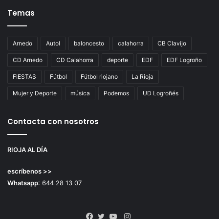
Temas
Arnedo
Autol
baloncesto
calahorra
CB Clavijo
CD Arnedo
CD Calahorra
deporte
EDF
EDF Logroño
FIESTAS
Fútbol
Fútbol riojano
La Rioja
Mujer y Deporte
música
Podemos
UD Logroñés
Contacta con nosotros
RIOJA AL DÍA
escríbenos >>
Whatsapp
: 644 28 13 07
Instagram