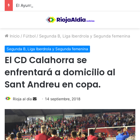
El Ayuntamiento de Calahorra convoca subvenciones para la adquisión de medidores de CO2
Inicio
/
Fútbol
/
Segunda B, Liga Iberdrola y Segunda femenina
Segunda B, Liga Iberdrola y Segunda femenina
El CD Calahorra se
enfrentará a domicilio al
Sant Andreu en copa.
Rioja al día
S
14 septiembre, 2018
e
n
d
a
n