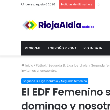
jueves, agosto 6 2026
Noticias de última hora
REGIONAL
LOGROÑO Y ZONA
RIOJA BAJA
Inicio
/
Fútbol
/
Segunda B, Liga Iberdrola y Segunda f
invitamos al encuentro.
Segunda B, Liga Iberdrola y Segunda femenina
El EDF Femenino s
domingo y nosotr