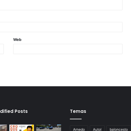
Web
dified Posts
Temas
Arnedo
Autol
baloncesto