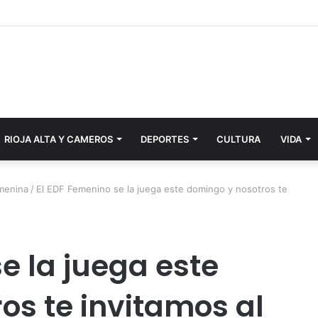
RIOJA ALTA Y CAMEROS
DEPORTES
CULTURA
VIDA
emenina
/
El EDF Femenino se la juega este domingo y nosotros te
e la juega este
os te invitamos al