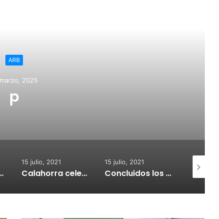
ead Next
ARB
 marzo, 2025
p
15 julio, 2021
15 julio, 2021
15 julio, 2
nvoca subvenciones para la adquisión de medidores de CO2
Calahorra celebrará el Croquetur II
Concluidos los trabajos de reposición del asfaltado de Calahorra