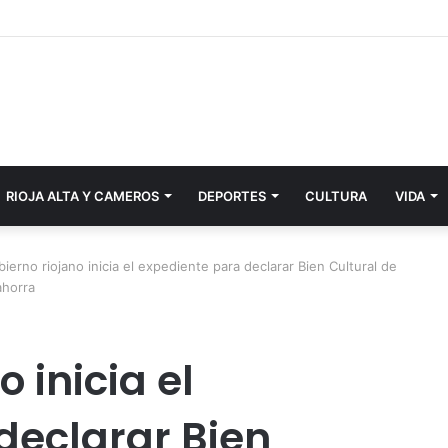
RIOJA ALTA Y CAMEROS
DEPORTES
CULTURA
VIDA
bierno riojano inicia el expediente para declarar Bien Cultural de
ahorra
o inicia el
declarar Bien