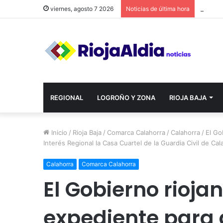
viernes, agosto 7 2026
Noticias de última hora
REGIONAL
LOGROÑO Y ZONA
RIOJA BAJA
Inicio
/
Rioja Baja
/
Comarca Calahorra
/
Calahorra
/
El Go
Interés Regional la Casa Cuartel de la Guardia Civil de Cal
Calahorra
Comarca Calahorra
El Gobierno riojan
expediente para 