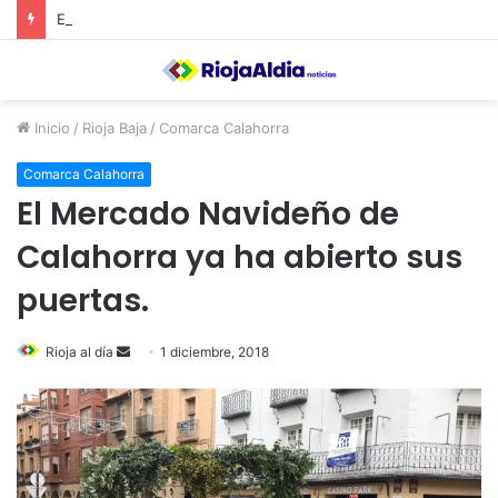
El Ayuntamiento de Calahorra convoca subvenciones para la adquisión de medidores de CO2
Inicio
/
Rioja Baja
/
Comarca Calahorra
Comarca Calahorra
El Mercado Navideño de
Calahorra ya ha abierto sus
puertas.
Rioja al día
S
1 diciembre, 2018
e
n
d
a
n