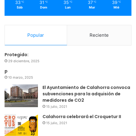
33
31
35
37
39
℃
℃
℃
℃
℃
Sáb
Dom
Lun
Mar
Mié
Popular
Reciente
Protegido:
29 diciembre, 2025
p
10 marzo, 2025
El Ayuntamiento de Calahorra convoca
subvenciones para la adquisión de
medidores de CO2
15 julio, 2021
Calahorra celebrará el Croquetur II
15 julio, 2021