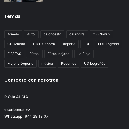
Temas
Arnedo
Autol
baloncesto
calahorra
CB Clavijo
CD Arnedo
CD Calahorra
deporte
EDF
EDF Logroño
FIESTAS
Fútbol
Fútbol riojano
La Rioja
Mujer y Deporte
música
Podemos
UD Logroñés
Contacta con nosotros
RIOJA AL DÍA
escríbenos >>
Whatsapp
: 644 28 13 07