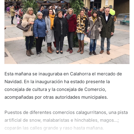
e
m
a
i
l
Esta mañana se inauguraba en Calahorra el mercado de
Navidad. En la inauguración ha estado presente la
concejala de cultura y la concejala de Comercio,
acompañadas por otras autoridades municipales.
Puestos de diferentes comercios calagurritanos, una pista
artificial de snow, malabaristas e hinchables, magos…;
coparán las calles grande y raso hasta mañana.