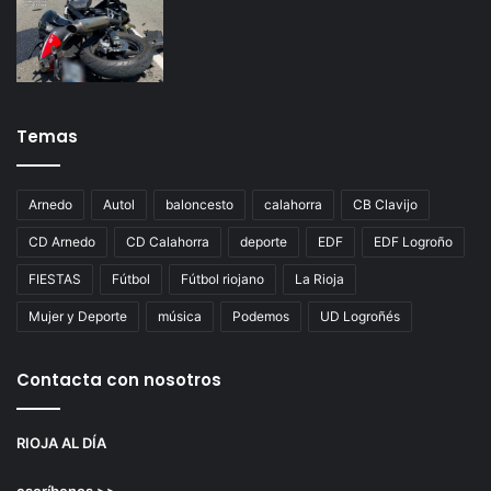
Temas
Arnedo
Autol
baloncesto
calahorra
CB Clavijo
CD Arnedo
CD Calahorra
deporte
EDF
EDF Logroño
FIESTAS
Fútbol
Fútbol riojano
La Rioja
Mujer y Deporte
música
Podemos
UD Logroñés
Contacta con nosotros
RIOJA AL DÍA
escríbenos >>