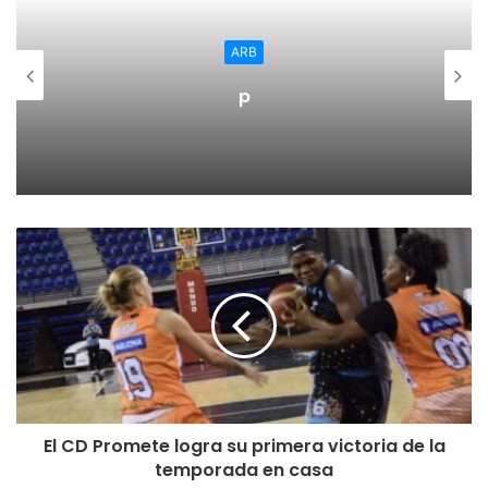
Más dispositivos y más residentes en MFyC
ARB
Además del incremento de dispositivos para la formación
p
de los médicos de familia, para el curso 2020-2021 se hará
efectiva la acreditación de la nueva Unidad Docente
Multiprofesional de Atención Familiar y Comunitaria, cuyo
número total de plazas acreditadas asciende a 20
residentes/año en la especialidad de Medicina Familiar y
Comunitaria, y dos plazas residentes/año en la
especialidad de Enfermería Familiar y Comunitaria, estas
últimas de nueva creación.
En el caso los médicos, supone un incremento de dos
nuevas plazas para formarse en La Rioja y pasa de 18 a 20
el número de profesionales que cada año iniciarán la
El CD Promete logra su primera victoria de la
especialidad de Medicina Familiar y Comunitaria, una
temporada en casa