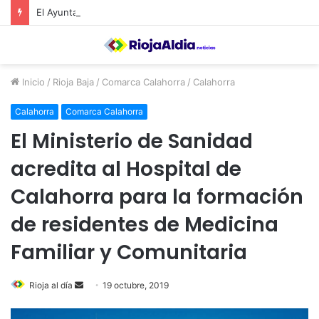
El Ayuntamiento de Calahorra convoca subvenciones para la adquisión de medidores de CO2
Inicio
/
Rioja Baja
/
Comarca Calahorra
/
Calahorra
Calahorra
Comarca Calahorra
El Ministerio de Sanidad
acredita al Hospital de
Calahorra para la formación
de residentes de Medicina
Familiar y Comunitaria
Rioja al día
S
19 octubre, 2019
e