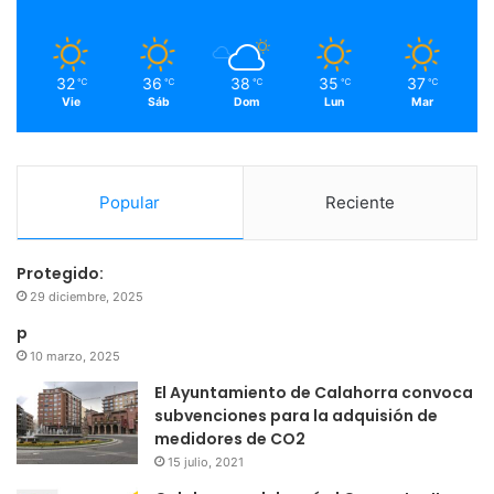
k
a
m
32
36
38
35
37
℃
℃
℃
℃
℃
Vie
Sáb
Dom
Lun
Mar
Popular
Reciente
Protegido:
29 diciembre, 2025
p
10 marzo, 2025
El Ayuntamiento de Calahorra convoca
subvenciones para la adquisión de
medidores de CO2
15 julio, 2021