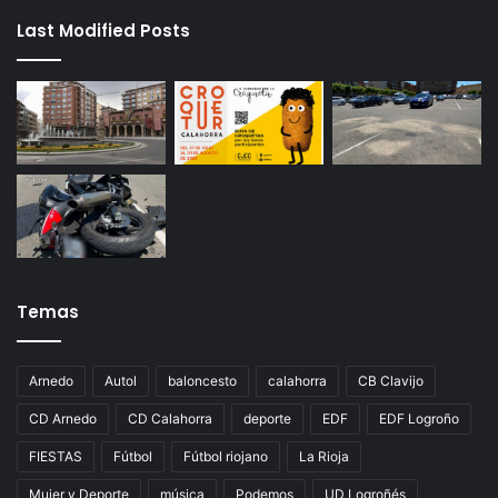
Last Modified Posts
Temas
Arnedo
Autol
baloncesto
calahorra
CB Clavijo
CD Arnedo
CD Calahorra
deporte
EDF
EDF Logroño
FIESTAS
Fútbol
Fútbol riojano
La Rioja
Mujer y Deporte
música
Podemos
UD Logroñés