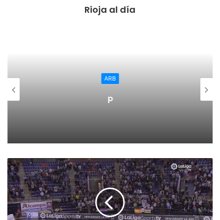
Rioja al día
lugar de ocio, ofreciendo alternativas a los usuarios
habituales y ampliándolo a las personas que no acuden
asiduamente y que tendrían así una alternativa más para
disfrutar de su tiempo libre”. El atractivo del parque
serviría también de reclamo para atraer a personas de
poblaciones limítrofes que quieran pasar un agradable día
ARB
en nuestro parque. «En Calahorra tenemos que estar
p
orgullosos de ese pulmón verde, de nuestro Parque del
Cidacos, y nuestra intención es potenciarlo» ha
manifestado
Gómez ha añadido que «además, un establecimiento de
estas características contaría con baños, con lo que se
subsanaría otra de las deficiencias del actual Parque del
Cidacos.
La propuesta del Partido Riojano aboga por la construcción
de un bar quiosco como por ejemplo hay en Logroño en el