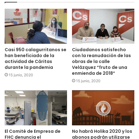
Fleming, Mediavilla y la Catedral.
No nos cansaremos de repetir que nosotros hemos venido
a cambiar las cosas, a mejorar la vida de los calagurritanos,
a darle la vuelta a esa dinámica conformista y, en este
caso, a apostar por el Parque del Cidacos como uno de los
emblemas de la ciudad.»
Casi 950 calagurritanos se
Ciudadanos satisfecho
han beneficiado de la
con la reanudación de las
actividad de Cáritas
obras de la calle
durante la pandemia
Velázquez “fruto de una
enmienda de 2018”
15 junio, 2020
15 junio, 2020
El Comité de Empresa de
No habrá Holika 2020 y los
FHC denuncia el
abonos podrán utilizarse