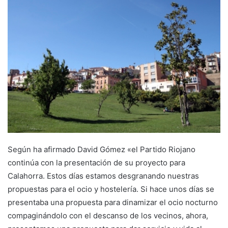
n
d
a
n
e
m
a
i
l
Según ha afirmado David Gómez «el Partido Riojano
continúa con la presentación de su proyecto para
Calahorra. Estos días estamos desgranando nuestras
propuestas para el ocio y hostelería. Si hace unos días se
presentaba una propuesta para dinamizar el ocio nocturno
compaginándolo con el descanso de los vecinos, ahora,