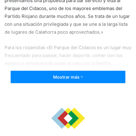
presentamos una propuesta para dar servicio y vida al
Parque del Cidacos, uno de los mayores emblemas del
Partido Riojano durante muchos años. Se trata de un lugar
con una situación privilegiada y que se une a la larga lista
de lugares de Calahorra poco aprovechados.»
Para los riojanistas «El Parque del Cidacos es un lugar muy
frecuentado para pasear, hacer deporte, comer con los
amigos o simplemente pasar el rato con la familia,
especialmente los fines de semana y en épocas como la
Mostrar más
actual de buen tiempo.» que necesita de la «creación de
un bar-cafetería en el Cidacos, dando servicio a todo aquel
que acude al parque y ofreciendo un servicio ahora
inexistente. En la actualidad no hay ningún establecimiento
de este tipo en muchos metros a la redonda.»
El candidato a la alcaldía David Gómez considera que “con
este nuevo equipamiento se reforzaría el atractivo de este