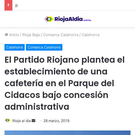
p
Inicio
/
Rioja Baja
/
Comarca Calahorra
/
Calahorra
Calahorra
Comarca Calahorra
El Partido Riojano plantea el
establecimiento de una
cafetería en el Parque del
Cidacos bajo concesión
administrativa
Rioja al día
S
28 marzo, 2019
e